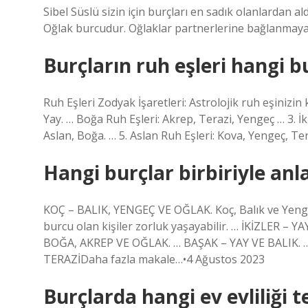
Sibel Süslü sizin için burçları en sadık olanlardan a
Oğlak burcudur. Oğlaklar partnerlerine bağlanmaya 
Burçların ruh eşleri hangi b
Ruh Eşleri Zodyak İşaretleri: Astrolojik ruh eşinizi
Yay. … Boğa Ruh Eşleri: Akrep, Terazi, Yengeç … 3. İk
Aslan, Boğa. … 5. Aslan Ruh Eşleri: Kova, Yengeç, T
Hangi burçlar birbiriyle an
KOÇ – BALIK, YENGEÇ VE OĞLAK. Koç, Balık ve Yeng
burcu olan kişiler zorluk yaşayabilir. … İKİZLER 
BOĞA, AKREP VE OĞLAK. … BAŞAK – YAY VE BALIK. 
TERAZİDaha fazla makale…•4 Ağustos 2023
Burçlarda hangi ev evliliği t