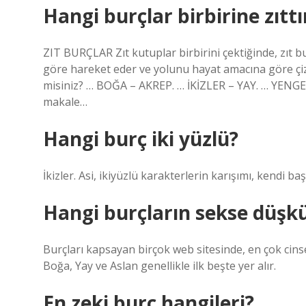
Hangi burçlar birbirine zıttı
ZIT BURÇLAR Zıt kutuplar birbirini çektiğinde, zıt b
göre hareket eder ve yolunu hayat amacına göre çi
misiniz? … BOĞA – AKREP. … İKİZLER – YAY. … YENG
makale…
Hangi burç iki yüzlü?
İkizler. Asi, ikiyüzlü karakterlerin karışımı, kendi ba
Hangi burçların sekse düşk
Burçları kapsayan birçok web sitesinde, en çok cinse
Boğa, Yay ve Aslan genellikle ilk beşte yer alır.
En zeki burç hangileri?