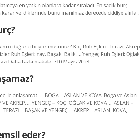
ldatmaya en yatkın olanlara kadar sıraladı. En sadık burç
karar verdiklerinde bunu inanılmaz derecede ciddiye alırlar.
urç?
n kim olduğunu biliyor musunuz? Koç Ruh Eşleri: Terazi, Akrep
izler Ruh Eşleri: Yay, Başak, Balık. … Yengeç Ruh Eşleri: Oğlak
erazi.Daha fazla makale…•10 Mayıs 2023
laşamaz?
eç ile anlaşamaz. … BOĞA – ASLAN VE KOVA. Boğa ve Aslan
– YAY VE AKREP. … YENGEÇ – KOÇ, OĞLAK VE KOVA. … ASLAN –
… TERAZİ – BAŞAK VE YENGEÇ … AKREP – ASLAN, KOVA,
emsil eder?