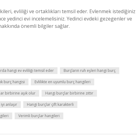
işkileri, evliliği ve ortaklıkları temsil eder. Evlenmek istediğiniz
e yedinci evi incelemelisiniz. Yedinci evdeki gezegenler ve
hakkında önemli bilgiler sağlar.
rda hangi ev evliliği temsil eder
Burçların ruh eşleri hangi burç
ık burç hangisi
Evlilikte en uyumlu burç hangileri
ar birbirine aşık olur
Hangi burçlar birbirine zıttır
iyi anlaşır
Hangi burçlar çift karakterli
gileri
Verimli burçlar hangileri