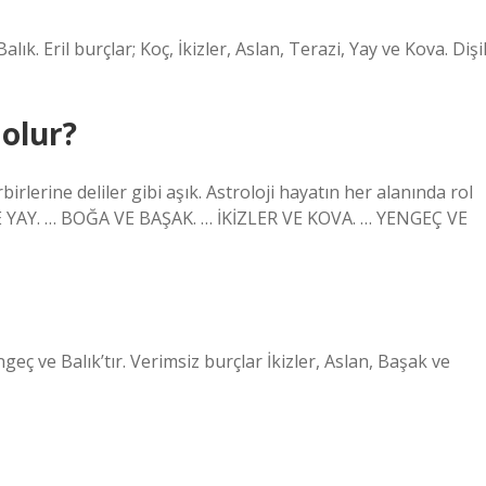
ık. Eril burçlar; Koç, İkizler, Aslan, Terazi, Yay ve Kova. Dişi
 olur?
birlerine deliler gibi aşık. Astroloji hayatın her alanında rol
 VE YAY. … BOĞA VE BAŞAK. … İKİZLER VE KOVA. … YENGEÇ VE
eç ve Balık’tır. Verimsiz burçlar İkizler, Aslan, Başak ve