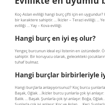
Evlilikte en uyumlu 
Koç-Aslan evliliği hangi burç çifti için en uygundur? 
bir karaktere sahiptir. … İkizler – Terazi evliliği. … 
evliliği. … Yay – Kova evliliği.
Hangi burç en iyi eş olur?
Yengeç burcunun ideal eşi listenin en üstündedir. Öncel
sahiptir. Bir koruyucu olarak, gelecekteki çocukların
tuhaf bulmaz.
Hangi burçlar birbirleriyle i
Hangi burçlarla anlaşıyorsunuz? Koç burcu şunlarla ço
Başak, Oğlak. …İkizler burcu şunlarla çok iyi anlaşır
Balık. … Başak. Şunlarla çok iyi anlaşır: Boğa, Oğlak.
Şunlarla çok iyi anlaşır: Koç ve Aslan. … Keçi. Şunla