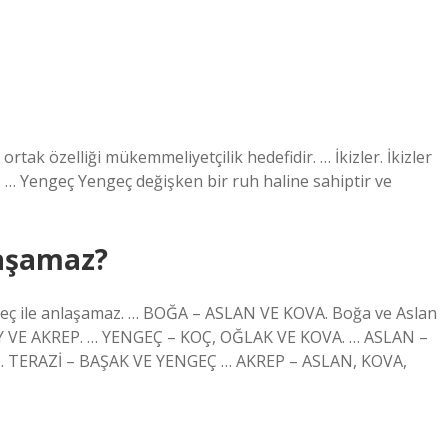
tak özelliği mükemmeliyetçilik hedefidir. … İkizler. İkizler
ır. … Yengeç Yengeç değişken bir ruh haline sahiptir ve
laşamaz?
eç ile anlaşamaz. … BOĞA – ASLAN VE KOVA. Boğa ve Aslan
– YAY VE AKREP. … YENGEÇ – KOÇ, OĞLAK VE KOVA. … ASLAN –
… TERAZİ – BAŞAK VE YENGEÇ … AKREP – ASLAN, KOVA,