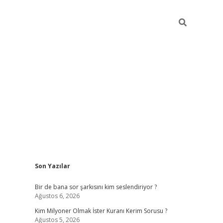
Sidebar
Son Yazılar
https://hiltonbet-giris.com/
betexper indir
ele
Bir de bana sor şarkısını kim seslendiriyor ?
Ağustos 6, 2026
Kim Milyoner Olmak İster Kuranı Kerim Sorusu ?
Ağustos 5, 2026