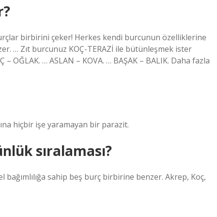
r?
urçlar birbirini çeker! Herkes kendi burcunun özelliklerine
zer. … Zıt burcunuz KOÇ-TERAZİ ile bütünleşmek ister
EÇ – OĞLAK. … ASLAN – KOVA. … BAŞAK – BALIK. Daha fazla
şına hiçbir işe yaramayan bir parazit.
ünlük sıralaması?
l bağımlılığa sahip beş burç birbirine benzer. Akrep, Koç,