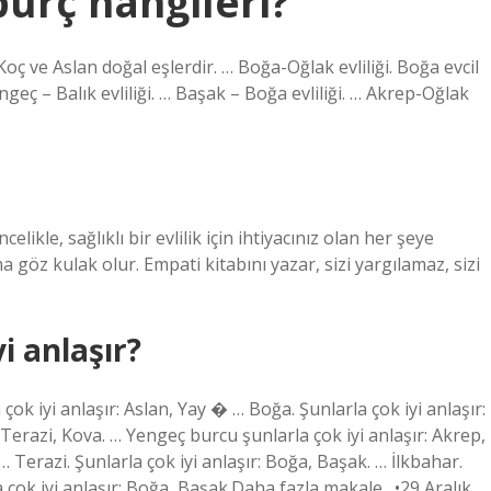
burç hangileri?
Koç ve Aslan doğal eşlerdir. … Boğa-Oğlak evliliği. Boğa evcil
Yengeç – Balık evliliği. … Başak – Boğa evliliği. … Akrep-Oğlak
ikle, sağlıklı bir evlilik için ihtiyacınız olan her şeye
a göz kulak olur. Empati kitabını yazar, sizi yargılamaz, sizi
yi anlaşır?
k iyi anlaşır: Aslan, Yay � … Boğa. Şunlarla çok iyi anlaşır:
: Terazi, Kova. … Yengeç burcu şunlarla çok iyi anlaşır: Akrep,
 … Terazi. Şunlarla çok iyi anlaşır: Boğa, Başak. … İlkbahar.
rla çok iyi anlaşır: Boğa, Başak.Daha fazla makale…•29 Aralık