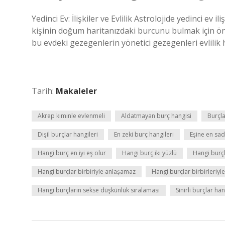
Yedinci Ev: İlişkiler ve Evlilik Astrolojide yedinci ev il
kişinin doğum haritanızdaki burcunu bulmak için önc
bu evdeki gezegenlerin yönetici gezegenleri evlilik 
Tarih:
Makaleler
Akrep kiminle evlenmeli
Aldatmayan burç hangisi
Burçla
Dişil burçlar hangileri
En zeki burç hangileri
Eşine en sad
Hangi burç en iyi eş olur
Hangi burç iki yüzlü
Hangi burçl
Hangi burçlar birbiriyle anlaşamaz
Hangi burçlar birbirleriyle 
Hangi burçların sekse düşkünlük sıralaması
Sinirli burçlar han