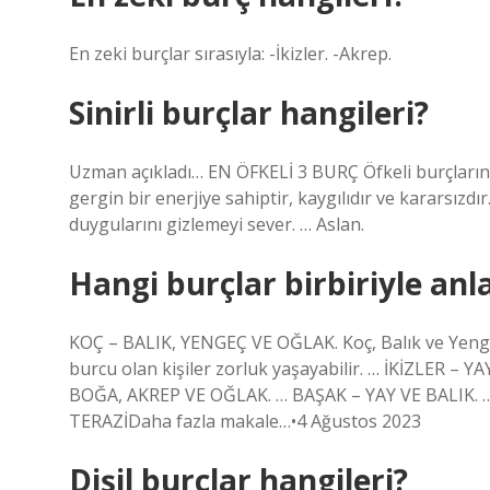
En zeki burçlar sırasıyla: -İkizler. -Akrep.
Sinirli burçlar hangileri?
Uzman açıkladı… EN ÖFKELİ 3 BURÇ Öfkeli burçların or
gergin bir enerjiye sahiptir, kaygılıdır ve kararsızd
duygularını gizlemeyi sever. … Aslan.
Hangi burçlar birbiriyle an
KOÇ – BALIK, YENGEÇ VE OĞLAK. Koç, Balık ve Yeng
burcu olan kişiler zorluk yaşayabilir. … İKİZLER 
BOĞA, AKREP VE OĞLAK. … BAŞAK – YAY VE BALIK. 
TERAZİDaha fazla makale…•4 Ağustos 2023
Dişil burçlar hangileri?