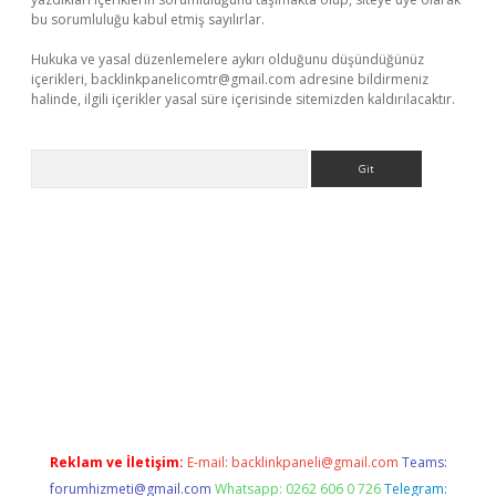
bu sorumluluğu kabul etmiş sayılırlar.
Hukuka ve yasal düzenlemelere aykırı olduğunu düşündüğünüz
içerikleri,
backlinkpanelicomtr@gmail.com
adresine bildirmeniz
halinde, ilgili içerikler yasal süre içerisinde sitemizden kaldırılacaktır.
Arama
r
elexbetgiris.org
Reklam ve İletişim:
E-mail:
backlinkpaneli@gmail.com
Teams:
forumhizmeti@gmail.com
Whatsapp: 0262 606 0 726
Telegram: