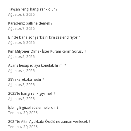
Sidebar
Tavşan rengi hangi renk olur ?
Ağustos 8, 2026
Karadeniz balli ne demek ?
Ağustos 7, 2026
Bir de bana sor şarkısını kim seslendiriyor ?
Ağustos 6, 2026
Kim Milyoner Olmak İster Kuranı Kerim Sorusu ?
Ağustos 5, 2026
Avans hesap icraya konulabilir mi ?
Ağustos 4, 2026
38’in karekökü nedir ?
Ağustos 3, 2026
2025’te hangi renk giyilmeli ?
Ağustos 3, 2026
İşle ilgili güzel sözler nelerdir ?
Temmuz 30, 2026
2024’te Altın Ayakkabı Ödülü ne zaman verilecek ?
Temmuz 30, 2026