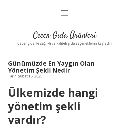
menüyü
Anasayfa
aç
Gizlilik Politikası
Cecen Gıda Ürünleri
Yasal Uyarı
Cecengida ile sağlıklı ve kaliteli gıda seçeneklerini keşfedin
Günümüzde En Yaygın Olan
Yönetim Şekli Nedir
Tarih: Şubat 16, 2025
Ülkemizde hangi
yönetim şekli
vardır?