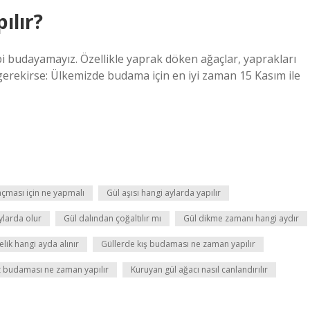
ılır?
bi budayamayız. Özellikle yaprak döken ağaçlar, yaprakları
erekirse: Ülkemizde budama için en iyi zaman 15 Kasım ile
açması için ne yapmalı
Gül aşısı hangi aylarda yapılır
ylarda olur
Gül dalından çoğaltılır mı
Gül dikme zamanı hangi aydır
lik hangi ayda alınır
Güllerde kış budaması ne zaman yapılır
 budaması ne zaman yapılır
Kuruyan gül ağacı nasıl canlandırılır