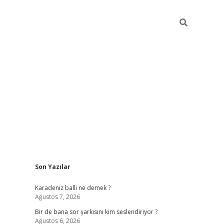
Sidebar
Son Yazılar
https://hiltonbet-giris.com/
betexper indir
ele
Karadeniz balli ne demek ?
Ağustos 7, 2026
Bir de bana sor şarkısını kim seslendiriyor ?
Ağustos 6, 2026