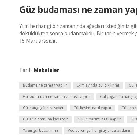
Güz budaması ne zaman yap
Yılın herhangi bir zamanında ağaçları istediğimiz gi
döküldükten sonra budanmalıdır. Bir tarih vermek g
15 Mart arasıdır.
Tarih:
Makaleler
Budama ne zaman yapılır
Ekim ayında gül dikilir mi
Gül 
Gül budaması ne zaman ve nasıl yapılır
Gül çoğaltma hangi a
Gül hangi gübreyi sever
Gül kesimi nasıl yapılır
Gülden çe
Güllerin ömrü ne kadardır
Gülün bakımı nasıl yapılır
Güz
Yazın gül budanır mı
Yediveren gül hangi aylarda budanır