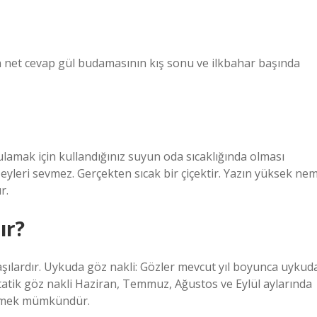
n net cevap gül budamasının kış sonu ve ilkbahar başında
lamak için kullandığınız suyun oda sıcaklığında olması
şeyleri sevmez. Gerçekten sıcak bir çiçektir. Yazın yüksek ne
r.
ır?
aşılardır. Uykuda göz nakli: Gözler mevcut yıl boyunca uykud
 Statik göz nakli Haziran, Temmuz, Ağustos ve Eylül aylarında
 etmek mümkündür.