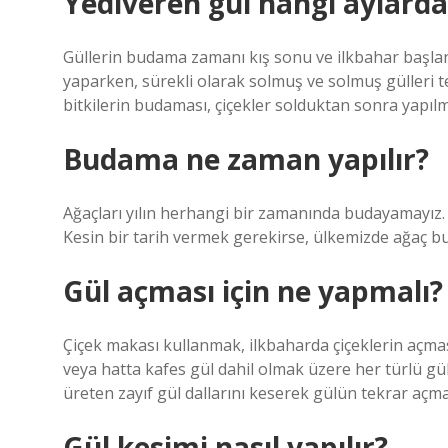
Yediveren gül hangi aylard
Güllerin budama zamanı kış sonu ve ilkbahar başlang
yaparken, sürekli olarak solmuş ve solmuş gülleri t
bitkilerin budaması, çiçekler solduktan sonra yapılma
Budama ne zaman yapılır?
Ağaçları yılın herhangi bir zamanında budayamayız. 
Kesin bir tarih vermek gerekirse, ülkemizde ağaç b
Gül açması için ne yapmalı?
Çiçek makası kullanmak, ilkbaharda çiçeklerin açması
veya hatta kafes gül dahil olmak üzere her türlü gülü
üreten zayıf gül dallarını keserek gülün tekrar açmas
Gül kesimi nasıl yapılır?