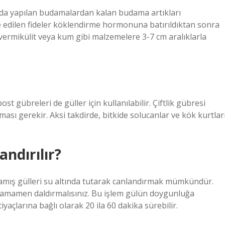
rında yapılan budamalardan kalan budama artıkları
 Elde edilen fideler köklendirme hormonuna batırıldıktan sonra
t, vermikülit veya kum gibi malzemelere 3-7 cm aralıklarla
t gübreleri de güller için kullanılabilir. Çiftlik gübresi
ası gerekir. Aksi takdirde, bitkide solucanlar ve kök kurtlar
andırılır?
amış gülleri su altında tutarak canlandırmak mümkündür.
e tamamen daldırmalısınız. Bu işlem gülün doygunluğa
açlarına bağlı olarak 20 ila 60 dakika sürebilir.