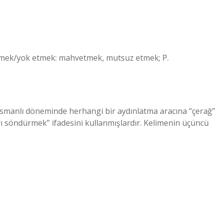
mek/yok etmek: mahvetmek, mutsuz etmek; P.
 Osmanlı döneminde herhangi bir aydınlatma aracına “çerağ”
yı söndürmek” ifadesini kullanmışlardır. Kelimenin üçüncü