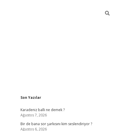
Sidebar
Son Yazılar
https://hiltonbet-giris.com/
betexper ind
Karadeniz balli ne demek ?
Ağustos 7, 2026
Bir de bana sor şarkısını kim seslendiriyor ?
Ağustos 6, 2026