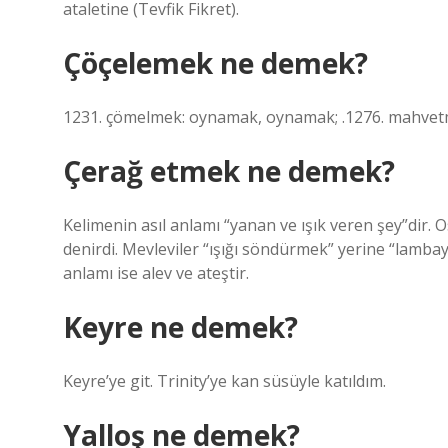
ataletine (Tevfik Fikret).
Çöçelemek ne demek?
1231. çömelmek: oynamak, oynamak; .1276. mahvet
Çerağ etmek ne demek?
Kelimenin asıl anlamı “yanan ve ışık veren şey”dir.
denirdi. Mevleviler “ışığı söndürmek” yerine “lamba
anlamı ise alev ve ateştir.
Keyre ne demek?
Keyre’ye git. Trinity’ye kan süsüyle katıldım.
Yalloş ne demek?