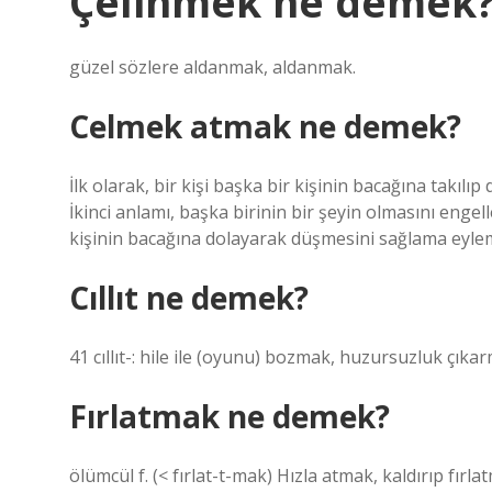
Çelinmek ne demek
güzel sözlere aldanmak, aldanmak.
Celmek atmak ne demek?
İlk olarak, bir kişi başka bir kişinin bacağına takıl
İkinci anlamı, başka birinin bir şeyin olmasını engel
kişinin bacağına dolayarak düşmesini sağlama eyle
Cıllıt ne demek?
41 cıllıt-: hile ile (oyunu) bozmak, huzursuzluk çıka
Fırlatmak ne demek?
ölümcül f. (< fırlat-t-mak) Hızla atmak, kaldırıp fırl