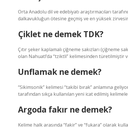
Orta Anadolu dil ve edebiyatı araştırmacıları tarafı
dalkavukluğun ötesine geçmiş ve en yüksek zirvesin
Çiklet ne demek TDK?
Çıtır şeker kaplamalı çiğneme sakızları (çiğneme sakızl
olan Nahuatl’da “tziktli” kelimesinden türetilmiştir v
Unflamak ne demek?
“Sikimsonik” kelimesi “takibi bırak” anlamına geliyo
tarafından sıkça kullanılan yeni icat edilmiş kelimele
Argoda fakır ne demek?
Kelime halk arasında “fakir” ve “fukara” olarak kulla