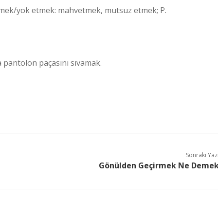
mek/yok etmek: mahvetmek, mutsuz etmek; P.
a pantolon paçasını sıvamak.
Sonraki Yaz
Gönülden Geçirmek Ne Deme