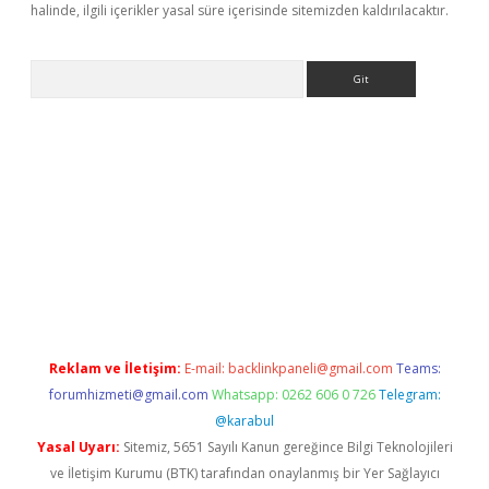
halinde, ilgili içerikler yasal süre içerisinde sitemizden kaldırılacaktır.
Arama
 indir
elexbetgiris.org
Reklam ve İletişim:
E-mail:
backlinkpaneli@gmail.com
Teams:
forumhizmeti@gmail.com
Whatsapp: 0262 606 0 726
Telegram:
@karabul
Yasal Uyarı:
Sitemiz, 5651 Sayılı Kanun gereğince Bilgi Teknolojileri
ve İletişim Kurumu (BTK) tarafından onaylanmış bir Yer Sağlayıcı