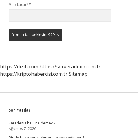
9 - 5 kaçtır?
*
https://dizih.com
https://serveradmin.com.tr
https://kriptohabercisi.com.tr
Sitemap
Sidebar
Son Yazılar
Karadeniz balli ne demek ?
Ağustos 7, 2026
Bir de bana sor şarkısını kim seslendiriyor ?