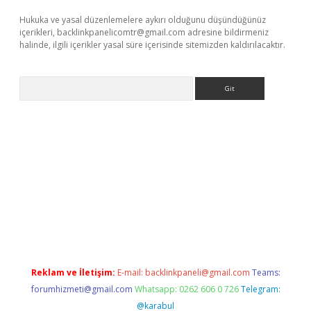
Hukuka ve yasal düzenlemelere aykırı olduğunu düşündüğünüz
içerikleri,
backlinkpanelicomtr@gmail.com
adresine bildirmeniz
halinde, ilgili içerikler yasal süre içerisinde sitemizden kaldırılacaktır.
Arama
ir
elexbetgiris.org
Reklam ve İletişim:
E-mail:
backlinkpaneli@gmail.com
Teams:
forumhizmeti@gmail.com
Whatsapp: 0262 606 0 726
Telegram:
@karabul