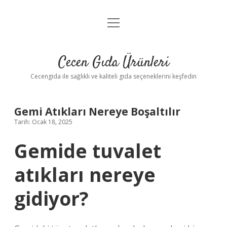
menüyü
Anasayfa
aç
Gizlilik Politikası
Cecen Gıda Ürünleri
Yasal Uyarı
Cecengida ile sağlıklı ve kaliteli gıda seçeneklerini keşfedin
Gemi Atıkları Nereye Boşaltılır
Tarih: Ocak 18, 2025
Gemide tuvalet
atıkları nereye
gidiyor?