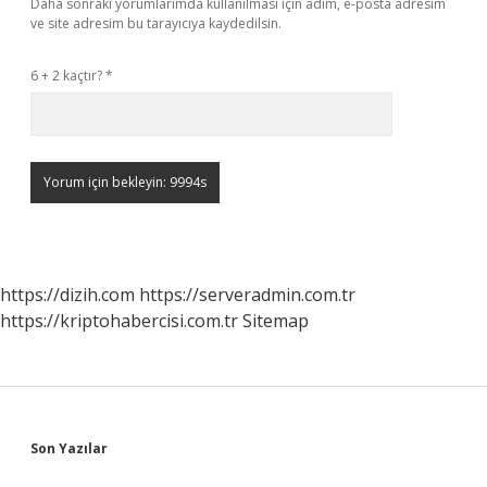
Daha sonraki yorumlarımda kullanılması için adım, e-posta adresim
ve site adresim bu tarayıcıya kaydedilsin.
6 + 2 kaçtır?
*
https://dizih.com
https://serveradmin.com.tr
https://kriptohabercisi.com.tr
Sitemap
Sidebar
Son Yazılar