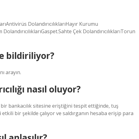
arıAntivirüs DolandırıcılıklarıHayır Kurumu
am DolandırıcılıklarıGaspet.Sahte Çek DolandırıcılıklarıTorun
 bildiriliyor?
nı arayın.
ıcılığı nasıl oluyor?
ir bankacılık sitesine eriştiğini tespit ettiğinde, tuş
 etkili bir şekilde çalıyor ve saldırganın hesaba erişip para
l anlaşılır?