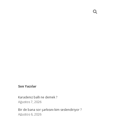
Sidebar
Son Yazılar
https://hiltonbet-giris.com/
betexper indir
el
Karadeniz balli ne demek ?
Ağustos 7, 2026
Bir de bana sor şarkısını kim seslendiriyor ?
Ağustos 6, 2026