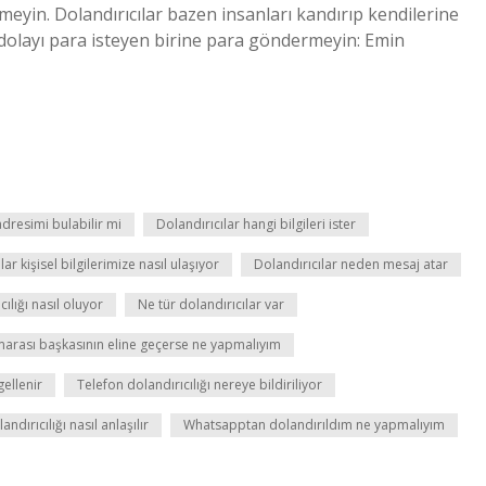
meyin. Dolandırıcılar bazen insanları kandırıp kendilerine
dolayı para isteyen birine para göndermeyin: Emin
dresimi bulabilir mi
Dolandırıcılar hangi bilgileri ister
lar kişisel bilgilerimize nasıl ulaşıyor
Dolandırıcılar neden mesaj atar
cılığı nasıl oluyor
Ne tür dolandırıcılar var
marası başkasının eline geçerse ne yapmalıyım
gellenir
Telefon dolandırıcılığı nereye bildiriliyor
dırıcılığı nasıl anlaşılır
Whatsapptan dolandırıldım ne yapmalıyım