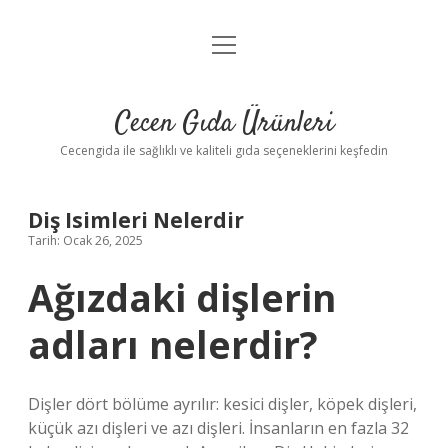
menüyü
Anasayfa
aç
Gizlilik Politikası
Cecen Gıda Ürünleri
Yasal Uyarı
Cecengida ile sağlıklı ve kaliteli gıda seçeneklerini keşfedin
Diş Isimleri Nelerdir
Tarih: Ocak 26, 2025
Ağızdaki dişlerin
adları nelerdir?
Dişler dört bölüme ayrılır: kesici dişler, köpek dişleri,
küçük azı dişleri ve azı dişleri. İnsanların en fazla 32