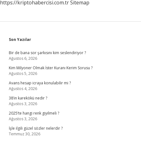
https://kriptohabercisi.com.tr
Sitemap
Sidebar
Son Yazılar
Bir de bana sor şarkısını kim seslendiriyor ?
Ağustos 6, 2026
Kim Milyoner Olmak İster Kuranı Kerim Sorusu ?
Ağustos 5, 2026
Avans hesap icraya konulabilir mi ?
Ağustos 4, 2026
38’in karekökü nedir ?
Ağustos 3, 2026
2025’te hangi renk giyilmeli ?
Ağustos 3, 2026
İşle ilgili güzel sözler nelerdir ?
Temmuz 30, 2026