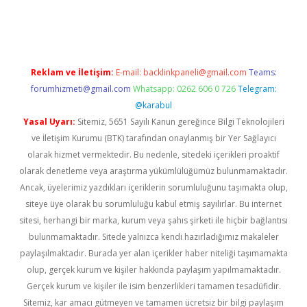
ir
elexbetgiris.org
Reklam ve İletişim:
E-mail:
backlinkpaneli@gmail.com
Teams:
forumhizmeti@gmail.com
Whatsapp: 0262 606 0 726
Telegram:
@karabul
Yasal Uyarı:
Sitemiz, 5651 Sayılı Kanun gereğince Bilgi Teknolojileri
ve İletişim Kurumu (BTK) tarafından onaylanmış bir Yer Sağlayıcı
olarak hizmet vermektedir. Bu nedenle, sitedeki içerikleri proaktif
olarak denetleme veya araştırma yükümlülüğümüz bulunmamaktadır.
Ancak, üyelerimiz yazdıkları içeriklerin sorumluluğunu taşımakta olup,
siteye üye olarak bu sorumluluğu kabul etmiş sayılırlar. Bu internet
sitesi, herhangi bir marka, kurum veya şahıs şirketi ile hiçbir bağlantısı
bulunmamaktadır. Sitede yalnızca kendi hazırladığımız makaleler
paylaşılmaktadır. Burada yer alan içerikler haber niteliği taşımamakta
olup, gerçek kurum ve kişiler hakkında paylaşım yapılmamaktadır.
Gerçek kurum ve kişiler ile isim benzerlikleri tamamen tesadüfidir.
Sitemiz, kar amacı gütmeyen ve tamamen ücretsiz bir bilgi paylaşım