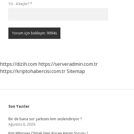
10 - 4 kaçtır?
*
https://dizih.com
https://serveradmin.com.tr
https://kriptohabercisi.com.tr
Sitemap
Sidebar
Son Yazılar
Bir de bana sor şarkısını kim seslendiriyor ?
Ağustos 6, 2026
Kim Milyoner Olmak İster Kuranı Kerim Sorusu ?