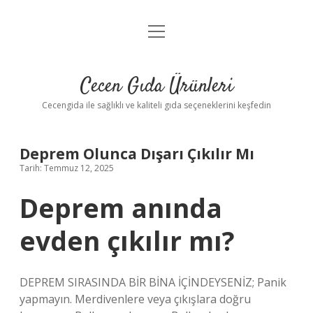
menüyü
Anasayfa
aç
Gizlilik Politikası
Cecen Gıda Ürünleri
Yasal Uyarı
Cecengida ile sağlıklı ve kaliteli gıda seçeneklerini keşfedin
Deprem Olunca Dışarı Çıkılır Mı
Tarih: Temmuz 12, 2025
Deprem anında
evden çıkılır mı?
DEPREM SIRASINDA BİR BİNA İÇİNDEYSENİZ; Panik
yapmayın. Merdivenlere veya çıkışlara doğru