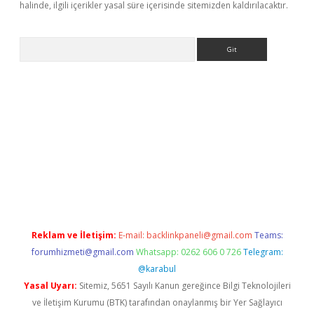
halinde, ilgili içerikler yasal süre içerisinde sitemizden kaldırılacaktır.
Arama
dir
elexbetgiris.org
Reklam ve İletişim:
E-mail:
backlinkpaneli@gmail.com
Teams:
forumhizmeti@gmail.com
Whatsapp: 0262 606 0 726
Telegram:
@karabul
Yasal Uyarı:
Sitemiz, 5651 Sayılı Kanun gereğince Bilgi Teknolojileri
ve İletişim Kurumu (BTK) tarafından onaylanmış bir Yer Sağlayıcı