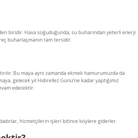
rden biridir. Hava soğuduğunda, su buharından yeterli enerji
reç buharlaşmanın tam tersidir.
ıştırılır. Bu maya aynı zamanda ekmek hamurumuzda da
 maya, gelecek yıl Hıdırellez Günü’ne kadar yaptığımız
evam edecektir.
adırlar, hizmetçilerin işleri bitince köylere giderler.
nektir?