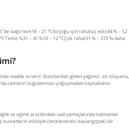
°C’de bağıl nem18 – 21 °CBirçoğu için rahatsız edici44 % – 52
6 °CTemiz %31 – 41 %10 – 12 °CÇok rahat31 % – 373 % daha
imi?
nda madde ısı verir. Bulutlardan gelen yağmur, sis oluşumu,
larda camların buğulanması yoğuşmadan kaynaklanır.
ağlık ve eğimli arazilerdeki vadi yamaçlarında katmanlar
ış kuvvetlerin etkisiyle (tetiklenerek) başlangıçtaki bir