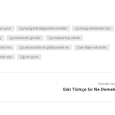
şe yarar
Çiy hangi hal değişimine örnektir
Çiy hangi mevsimde olur
ş
Çiy nerelerde görülür
Çiy noktası kaç olmalı
 olur mu
Çiy yeryüzünde mi gökyüzünde mi
Çiyin diğer adı nedir
mde olur
Çığ mi çiy mi
Sonraki Yaz
Eski Türkçe Sır Ne Deme