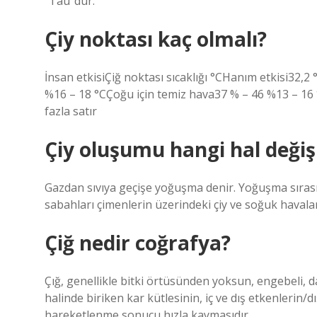
“Tau”dur.
Çiy noktası kaç olmalı?
İnsan etkisiÇiğ noktası sıcaklığı °CHanım etkisi32,2 
%16 – 18 °CÇoğu için temiz hava37 % – 46 %13 – 1
fazla satır
Çiy oluşumu hangi hal değiş
Gazdan sıvıya geçişe yoğuşma denir. Yoğuşma sırası
sabahları çimenlerin üzerindeki çiy ve soğuk hava
Çiğ nedir coğrafya?
Çığ, genellikle bitki örtüsünden yoksun, engebeli, d
halinde biriken kar kütlesinin, iç ve dış etkenlerin/d
hareketlenme sonucu hızla kaymasıdır.