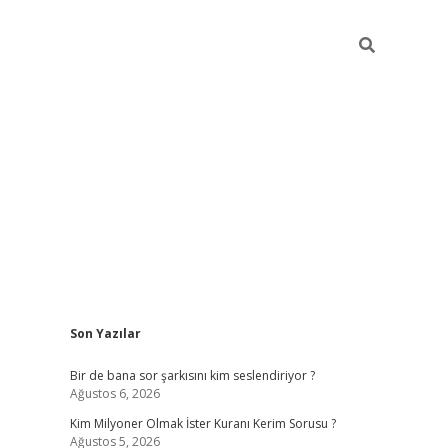
Sidebar
Son Yazılar
https://hiltonbet-giris.com/
betexper indir
ele
Bir de bana sor şarkısını kim seslendiriyor ?
Ağustos 6, 2026
Kim Milyoner Olmak İster Kuranı Kerim Sorusu ?
Ağustos 5, 2026