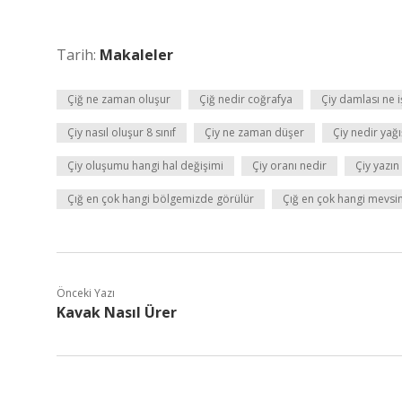
Tarih:
Makaleler
Çiğ ne zaman oluşur
Çiğ nedir coğrafya
Çiy damlası ne i
Çiy nasıl oluşur 8 sınıf
Çiy ne zaman düşer
Çiy nedir yağı
Çiy oluşumu hangi hal değişimi
Çiy oranı nedir
Çiy yazın
Çığ en çok hangi bölgemizde görülür
Çığ en çok hangi mevsi
Önceki Yazı
Kavak Nasıl Ürer