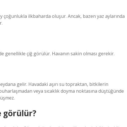
iy çoğunlukla ilkbaharda oluşur. Ancak, bazen yaz aylarında
r.
e genellikle çiğ görülür. Havanın sakin olması gerekir.
ydana gelir. Havadaki aşırı su topraktan, bitkilerin
 buharlaşmadan veya sıcaklık doyma noktasına düştüğünde
düşmez.
 görülür?