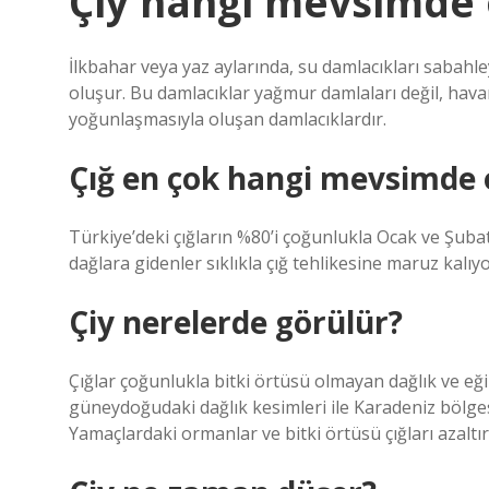
Çiy hangi mevsimde 
İlkbahar veya yaz aylarında, su damlacıkları sabahle
oluşur. Bu damlacıklar yağmur damlaları değil, hav
yoğunlaşmasıyla oluşan damlacıklardır.
Çığ en çok hangi mevsimde 
Türkiye’deki çığların %80’i çoğunlukla Ocak ve Şuba
dağlara gidenler sıklıkla çığ tehlikesine maruz kalıyo
Çiy nerelerde görülür?
Çığlar çoğunlukla bitki örtüsü olmayan dağlık ve eğ
güneydoğudaki dağlık kesimleri ile Karadeniz bölges
Yamaçlardaki ormanlar ve bitki örtüsü çığları azaltır