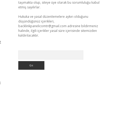
taşımakta olup, siteye üye olarak bu sorumluluğu kabul
etmiş sayılırlar.
Hukuka ve yasal düzenlemelere aykırı olduğunu
düşündüğünüz içerikleri,
backlinkpanelicomtr@gmail.com
adresine bildirmeniz
halinde, ilgili içerikler yasal süre içerisinde sitemizden
kaldırılacaktır.
t
Arama
i