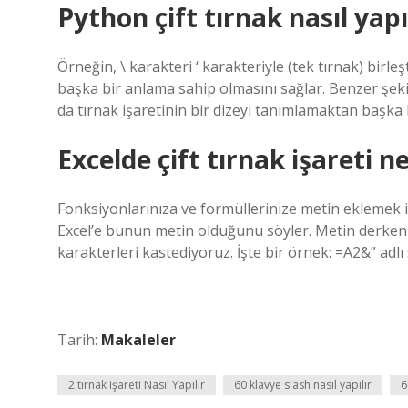
Python çift tırnak nasıl yapı
Örneğin, \ karakteri ‘ karakteriyle (tek tırnak) birleş
başka bir anlama sahip olmasını sağlar. Benzer şekilde
da tırnak işaretinin bir dizeyi tanımlamaktan başka 
Excelde çift tırnak işareti n
Fonksiyonlarınıza ve formüllerinize metin eklemek için 
Excel’e bunun metin olduğunu söyler. Metin derken s
karakterleri kastediyoruz. İşte bir örnek: =A2&” adlı 
Tarih:
Makaleler
2 tırnak işareti Nasıl Yapılır
60 klavye slash nasıl yapılır
6