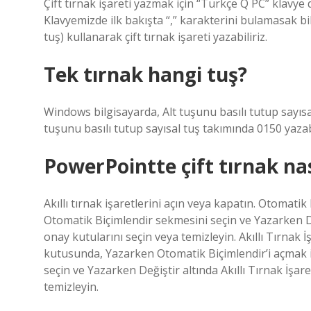
Çift tırnak işareti yazmak için “Türkçe Q PC” klavye 
Klavyemizde ilk bakışta “,” karakterini bulamasak bi
tuş) kullanarak çift tırnak işareti yazabiliriz.
Tek tırnak hangi tuş?
Windows bilgisayarda, Alt tuşunu basılı tutup sayısa
tuşunu basılı tutup sayısal tuş takımında 0150 yazabi
PowerPointte çift tırnak nas
Akıllı tırnak işaretlerini açın veya kapatın. Otomat
Otomatik Biçimlendir sekmesini seçin ve Yazarken Deği
onay kutularını seçin veya temizleyin. Akıllı Tırnak 
kutusunda, Yazarken Otomatik Biçimlendir’i açmak i
seçin ve Yazarken Değiştir altında Akıllı Tırnak İşar
temizleyin.