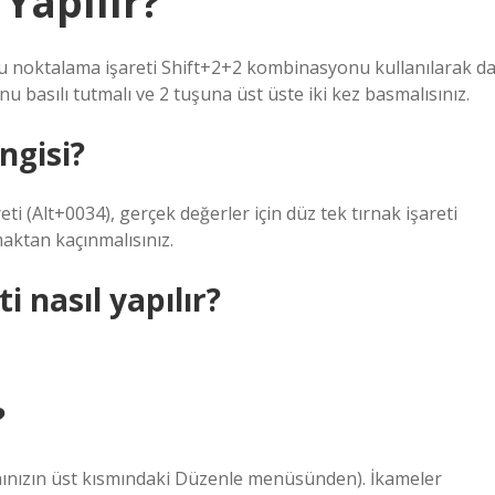
 Yapılır?
k bu noktalama işareti Shift+2+2 kombinasyonu kullanılarak d
u basılı tutmalı ve 2 tuşuna üst üste iki kez basmalısınız.
ngisi?
reti (Alt+0034), gerçek değerler için düz tek tırnak işareti
maktan kaçınmalısınız.
i nasıl yapılır?
?
anınızın üst kısmındaki Düzenle menüsünden). İkameler