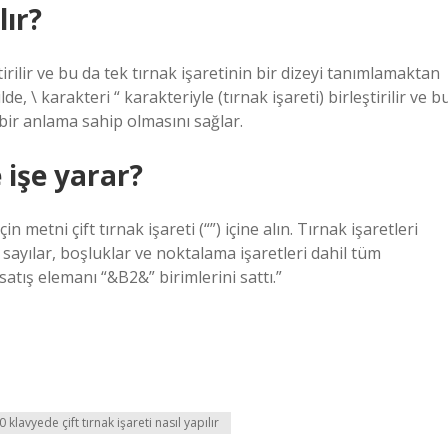
lır?
tirilir ve bu da tek tırnak işaretinin bir dizeyi tanımlamaktan
, \ karakteri “ karakteriyle (tırnak işareti) birleştirilir ve b
bir anlama sahip olmasını sağlar.
e işe yarar?
metni çift tırnak işareti (“”) içine alın. Tırnak işaretleri
ayılar, boşluklar ve noktalama işaretleri dahil tüm
satış elemanı “&B2&” birimlerini sattı.”
0 klavyede çift tırnak işareti nasıl yapılır