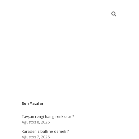
Sidebar
Son Yazılar
https://hiltonbet-giris.com/
betexper indir
ele
Tavşan rengi hangi renk olur ?
Ağustos 8, 2026
Karadeniz balli ne demek ?
Ağustos 7, 2026