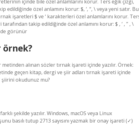
aretlerinin içinde bile özel anlamlarını korur. Ters eğik çizgi,
 edildiğinde özel anlamını korur: $, ‘, “, \ veya yeni satır. Bu
 tırnak işaretleri $ ve ‘ karakterleri özel anlamlarını korur. Ter
tarafından takip edildiğinde özel anlamını korur: $ , ‘ , ” , \
çinde görünür
ır örnek?
r metinden alınan sözler tırnak işareti içinde yazılır. Örnek:
inde geçen kitap, dergi ve şiir adları tırnak işareti içinde
” şiirini okudunuz mu?
 farklı şekilde yazılır. Windows, macOS veya Linux
şunu basılı tutup 2713 sayısını yazmak bir onay işareti (✓)