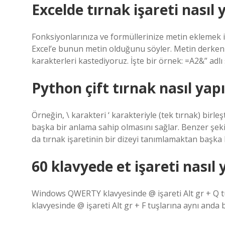
Excelde tırnak işareti nasıl y
Fonksiyonlarınıza ve formüllerinize metin eklemek için 
Excel’e bunun metin olduğunu söyler. Metin derken s
karakterleri kastediyoruz. İşte bir örnek: =A2&” adlı 
Python çift tırnak nasıl yapı
Örneğin, \ karakteri ‘ karakteriyle (tek tırnak) birleş
başka bir anlama sahip olmasını sağlar. Benzer şekilde
da tırnak işaretinin bir dizeyi tanımlamaktan başka 
60 klavyede et işareti nasıl y
Windows QWERTY klavyesinde @ işareti Alt gr + Q tu
klavyesinde @ işareti Alt gr + F tuşlarına aynı anda b