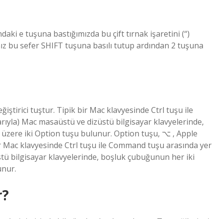
ndaki e tuşuna bastığımızda bu çift tırnak işaretini (“)
anız bu sefer SHIFT tuşuna basılı tutup ardından 2 tuşuna
ştirici tuştur. Tipik bir Mac klavyesinde Ctrl tuşu ile
rıyla) Mac masaüstü ve dizüstü bilgisayar klavyelerinde,
üzere iki Option tuşu bulunur. Option tuşu, ⌥ , Apple
bir Mac klavyesinde Ctrl tuşu ile Command tuşu arasında yer
stü bilgisayar klavyelerinde, boşluk çubuğunun her iki
unur.
r?