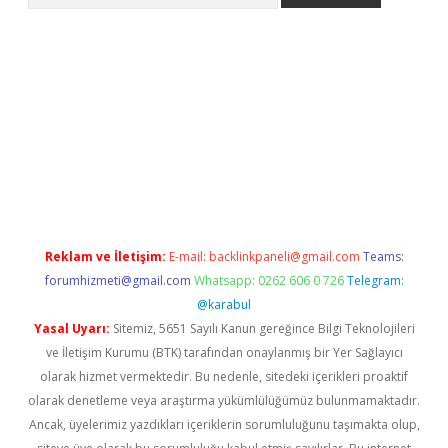
per indir
elexbetgiris.org
Reklam ve İletişim:
E-mail:
backlinkpaneli@gmail.com
Teams:
forumhizmeti@gmail.com
Whatsapp: 0262 606 0 726
Telegram:
@karabul
Yasal Uyarı:
Sitemiz, 5651 Sayılı Kanun gereğince Bilgi Teknolojileri
ve İletişim Kurumu (BTK) tarafından onaylanmış bir Yer Sağlayıcı
olarak hizmet vermektedir. Bu nedenle, sitedeki içerikleri proaktif
olarak denetleme veya araştırma yükümlülüğümüz bulunmamaktadır.
Ancak, üyelerimiz yazdıkları içeriklerin sorumluluğunu taşımakta olup,