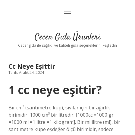
menüyü
Anasayfa
aç
Gizlilik Politikası
Cecen Gıda Ürünleri
Yasal Uyarı
Cecengida ile sağlıklı ve kaliteli gıda seçeneklerini keşfedin
Cc Neye Eşittir
Tarih: Aralık 24, 2024
1 cc neye eşittir?
Bir cm³ (santimetre küp), sıvılar için bir ağırlık
birimidir, 1000 cm³ bir litredir. [1000cc =1000 gr
=1000 ml =1 litre =1 kilogram]. Bir mililitre (ml), bir
santimetre küpe eşdeğer ölçü birimidir, sadece