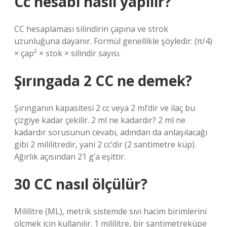
Cc hesabı nasıl yapılır?
CC hesaplaması silindirin çapına ve strok
uzunluğuna dayanır. Formül genellikle şöyledir: (π/4)
× çap² × stok × silindir sayısı.
Şırıngada 2 CC ne demek?
Şırınganın kapasitesi 2 cc veya 2 ml’dir ve ilaç bu
çizgiye kadar çekilir. 2 ml ne kadardır? 2 ml ne
kadardır sorusunun cevabı, adından da anlaşılacağı
gibi 2 mililitredir, yani 2 cc’dir (2 santimetre küp).
Ağırlık açısından 21 g’a eşittir.
30 CC nasıl ölçülür?
Mililitre (ML), metrik sistemde sıvı hacim birimlerini
ölçmek için kullanılır. 1 mililitre, bir santimetreküpe