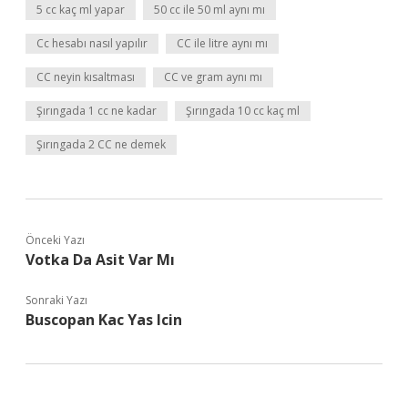
5 cc kaç ml yapar
50 cc ile 50 ml aynı mı
Cc hesabı nasıl yapılır
CC ile litre aynı mı
CC neyin kısaltması
CC ve gram aynı mı
Şırıngada 1 cc ne kadar
Şırıngada 10 cc kaç ml
Şırıngada 2 CC ne demek
Önceki Yazı
Votka Da Asit Var Mı
Sonraki Yazı
Buscopan Kac Yas Icin