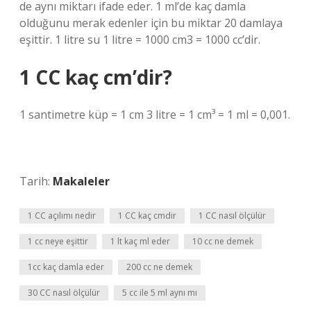
de aynı miktarı ifade eder. 1 ml’de kaç damla
olduğunu merak edenler için bu miktar 20 damlaya
eşittir. 1 litre su 1 litre = 1000 cm3 = 1000 cc’dir.
1 CC kaç cm’dir?
1 santimetre küp = 1 cm 3 litre = 1 cm³ = 1 ml = 0,001.
Tarih:
Makaleler
1 CC açılımı nedir
1 CC kaç cmdir
1 CC nasıl ölçülür
1 cc neye eşittir
1 lt kaç ml eder
10 cc ne demek
1cc kaç damla eder
200 cc ne demek
30 CC nasıl ölçülür
5 cc ile 5 ml aynı mı