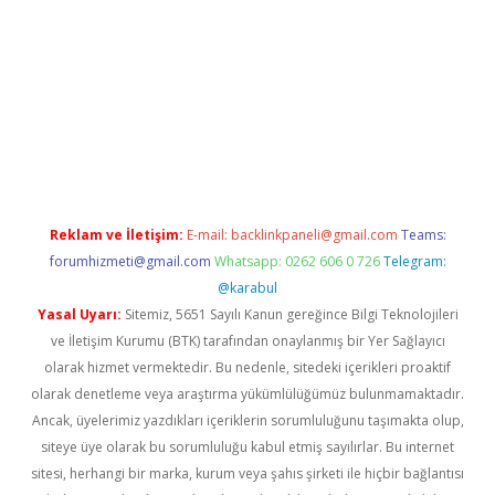
ir
elexbetgiris.org
Reklam ve İletişim:
E-mail:
backlinkpaneli@gmail.com
Teams:
forumhizmeti@gmail.com
Whatsapp: 0262 606 0 726
Telegram:
@karabul
Yasal Uyarı:
Sitemiz, 5651 Sayılı Kanun gereğince Bilgi Teknolojileri
ve İletişim Kurumu (BTK) tarafından onaylanmış bir Yer Sağlayıcı
olarak hizmet vermektedir. Bu nedenle, sitedeki içerikleri proaktif
olarak denetleme veya araştırma yükümlülüğümüz bulunmamaktadır.
Ancak, üyelerimiz yazdıkları içeriklerin sorumluluğunu taşımakta olup,
siteye üye olarak bu sorumluluğu kabul etmiş sayılırlar. Bu internet
sitesi, herhangi bir marka, kurum veya şahıs şirketi ile hiçbir bağlantısı