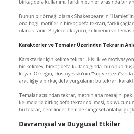
birkaç defa kullanımı, farklı metinler arasında bir an
Bunun bir örneği olarak Shakespeare’in “Hamlet”inde
ona bağlı motiflerin birkaç defa tekrarı, farklı çağ
olanak tanır. Böylece okuyucu, kelimenin ve temasını
Karakterler ve Temalar Üzerinden Tekrarın An
Karakterler için kelime tekrarı, kişilik ve motivasyon
bir kelimeyi birkaç defa kullandığında, bu onun dü
koyar. Örneğin, Dostoyevski’nin “Suç ve Ceza”sında R
aracılığıyla birkaç defa vurgulanır; bu tekrar, karakte
Temalar açısından tekrar, metnin ana mesajını pekişt
kelimelerle birkaç defa tekrar edilmesi, okuyucunu
bu tekrar, hem lineer hem de simgesel anlatıyı güçle
Davranışsal ve Duygusal Etkiler