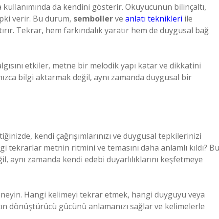
kullanımında da kendini gösterir. Okuyucunun bilinçaltı,
epki verir. Bu durum,
semboller
ve
anlatı teknikleri
ile
tırır. Tekrar, hem farkındalık yaratır hem de duygusal bağ
gısını etkiler, metne bir melodik yapı katar ve dikkatini
lnızca bilgi aktarmak değil, aynı zamanda duygusal bir
iğinizde, kendi çağrışımlarınızı ve duygusal tepkilerinizi
gi tekrarlar metnin ritmini ve temasını daha anlamlı kıldı? B
l, aynı zamanda kendi edebi duyarlılıklarını keşfetmeye
deneyin. Hangi kelimeyi tekrar etmek, hangi duyguyu veya
atın dönüştürücü gücünü anlamanızı sağlar ve kelimelerle