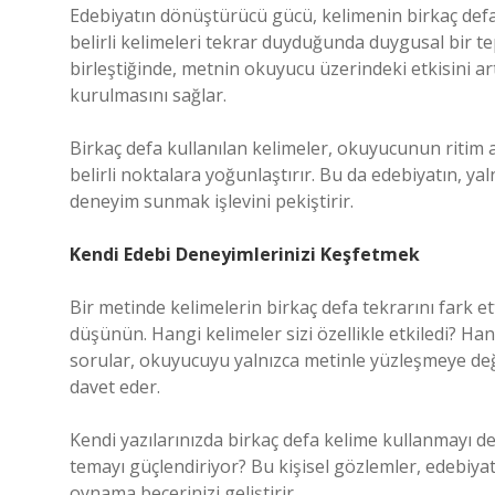
Edebiyatın dönüştürücü gücü, kelimenin birkaç defa 
belirli kelimeleri tekrar duyduğunda duygusal bir t
birleştiğinde, metnin okuyucu üzerindeki etkisini ar
kurulmasını sağlar.
Birkaç defa kullanılan kelimeler, okuyucunun ritim al
belirli noktalara yoğunlaştırır. Bu da edebiyatın, ya
deneyim sunmak işlevini pekiştirir.
Kendi Edebi Deneyimlerinizi Keşfetmek
Bir metinde kelimelerin birkaç defa tekrarını fark ett
düşünün. Hangi kelimeler sizi özellikle etkiledi? Han
sorular, okuyucuyu yalnızca metinle yüzleşmeye deği
davet eder.
Kendi yazılarınızda birkaç defa kelime kullanmayı 
temayı güçlendiriyor? Bu kişisel gözlemler, edebiy
oynama becerinizi geliştirir.