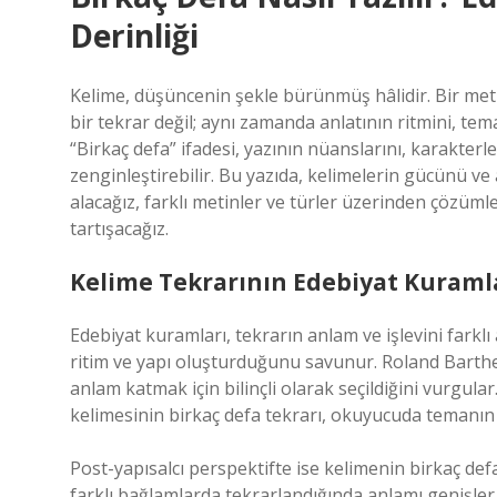
Derinliği
Kelime, düşüncenin şekle bürünmüş hâlidir. Bir metin
bir tekrar değil; aynı zamanda anlatının ritmini, tem
“Birkaç defa” ifadesi, yazının nüanslarını, karakterl
zenginleştirebilir. Bu yazıda, kelimelerin gücünü ve
alacağız, farklı metinler ve türler üzerinden çözüm
tartışacağız.
Kelime Tekrarının Edebiyat Kuraml
Edebiyat kuramları, tekrarın anlam ve işlevini farklı
ritim ve yapı oluşturduğunu savunur. Roland Barthe
anlam katmak için bilinçli olarak seçildiğini vurgular
kelimesinin birkaç defa tekrarı, okuyucuda temanın
Post-yapısalcı perspektifte ise kelimenin birkaç defa 
farklı bağlamlarda tekrarlandığında anlamı genişler