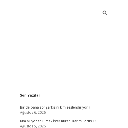
Sidebar
Son Yazılar
https://hiltonbet-giris.com/
betexper indir
ele
Bir de bana sor şarkısını kim seslendiriyor ?
Ağustos 6, 2026
Kim Milyoner Olmak İster Kuranı Kerim Sorusu ?
Ağustos 5, 2026