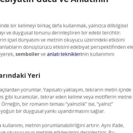
de bir kelimeyi birkaç defa kullanmak, yalnızca dilbilgisel
ayı ve duygusal tonunu derinleştiren bir edebi tercihtir.
erin içsel dünyasını ve metnin okuyucu üzerindeki etkisini
 anlatıların dönüştürücü etkisini edebiyat perspektifinden el
leyerek,
semboller
ve
anlatı teknikleri
nin kullanımını
arındaki Yeri
 açılardan yorumlar. Yapısalcı yaklaşım, tekrarın metin içinde
s gibi kuramcılar, tekrar eden kelime veya motiflerin metne
. Örneğin, bir romanın teması “yalnızlık” ise, “yalnız”
 yoğun bir duygusal yankı uyandırmasını sağlar.
kullanımı, metnin yorumlanabilirliğini artırır. Aynı ifade,
 ve okuyucunun metinle etkileşimini derinleştirir. Bu