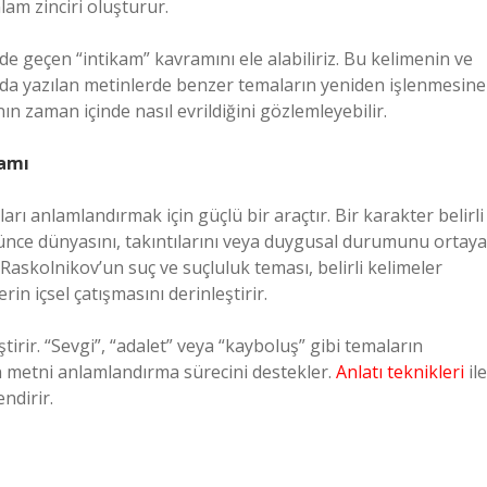
lam zinciri oluşturur.
 geçen “intikam” kavramını ele alabiliriz. Bu kelimenin ve
larda yazılan metinlerde benzer temaların yeniden işlenmesine
n zaman içinde nasıl evrildiğini gözlemleyebilir.
lamı
ları anlamlandırmak için güçlü bir araçtır. Bir karakter belirli
şünce dünyasını, takıntılarını veya duygusal durumunu ortaya
askolnikov’un suç ve suçluluk teması, belirli kelimeler
rin içsel çatışmasını derinleştirir.
irir. “Sevgi”, “adalet” veya “kayboluş” gibi temaların
n metni anlamlandırma sürecini destekler.
Anlatı teknikleri
ile
ndirir.