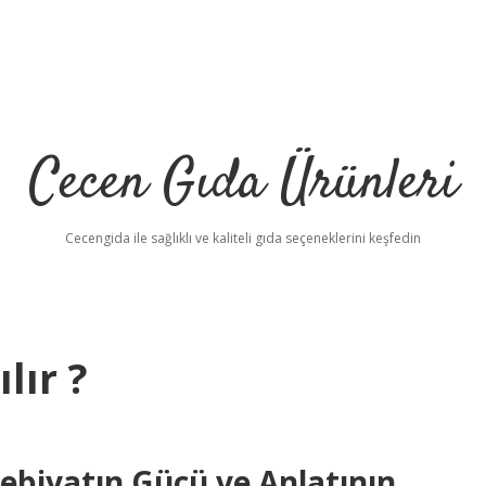
Cecen Gıda Ürünleri
Cecengida ile sağlıklı ve kaliteli gıda seçeneklerini keşfedin
lır ?
debiyatın Gücü ve Anlatının