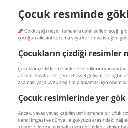
Çocuk resminde gökk
Gökkuşağı neşeli temalara dahil edilebileceği gibi,
çocuğun ailesini koruma veya korunma isteğini göst
Çocukların çizdiği resimler n
Çocuklar çizdikleri resimlerle kendilerini yansıtırla
anlamlı tezahürler içerir. Bilişsel gelişim, çocuğun e
aşaması yaşa uygun eğitim planlaması için önemlidi
Çocuk resimlerinde yer gök ç
Ancak, yavaş yavaş kağıdın üst kısmında bir ufuk çiz
kendi imgesi ve dünya ile gökyüzü arasındaki bağlan
gösterir. Ayrıca, kuşbakışı görünümden çizimler hak