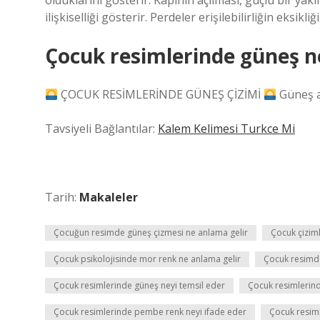
olduklarını gösterir. Kapının açılması, güçlü bir yakı
ilişkiselliği gösterir. Perdeler erişilebilirliğin eksik
Çocuk resimlerinde güneş ne
ÇOCUK RESİMLERİNDE GÜNEŞ ÇİZİMİ
Güneş a
Tavsiyeli Bağlantılar:
Kalem Kelimesi Turkce Mi
Tarih:
Makaleler
Çocuğun resimde güneş çizmesi ne anlama gelir
Çocuk çizim
Çocuk psikolojisinde mor renk ne anlama gelir
Çocuk resimde
Çocuk resimlerinde güneş neyi temsil eder
Çocuk resimlerind
Çocuk resimlerinde pembe renk neyi ifade eder
Çocuk resim