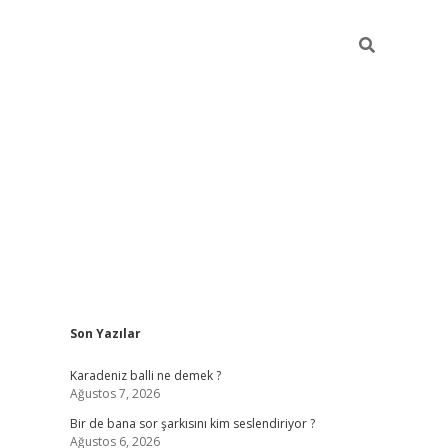
Sidebar
Son Yazılar
https://hiltonbet-giris.com/
betexper indir
ele
Karadeniz balli ne demek ?
Ağustos 7, 2026
Bir de bana sor şarkısını kim seslendiriyor ?
Ağustos 6, 2026