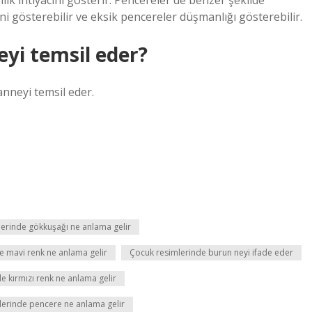
nlık ihtiyacını gösterir. Pencereler de benzer şekilde
liğini gösterebilir ve eksik pencereler düşmanlığı gösterebilir.
yi temsil eder?
nneyi temsil eder.
lerinde gökkuşağı ne anlama gelir
 mavi renk ne anlama gelir
Çocuk resimlerinde burun neyi ifade eder
e kırmızı renk ne anlama gelir
lerinde pencere ne anlama gelir