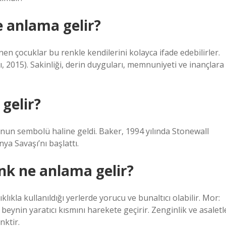
 anlama gelir?
n çocuklar bu renkle kendilerini kolayca ifade edebilirler.
lı, 2015). Sakinliği, derin duyguları, memnuniyeti ve inançlara
gelir?
un sembolü haline geldi. Baker, 1994 yılında Stonewall
ya Savaşı’nı başlattı.
nk ne anlama gelir?
klıkla kullanıldığı yerlerde yorucu ve bunaltıcı olabilir. Mor:
 beynin yaratıcı kısmını harekete geçirir. Zenginlik ve asaletl
nktir.