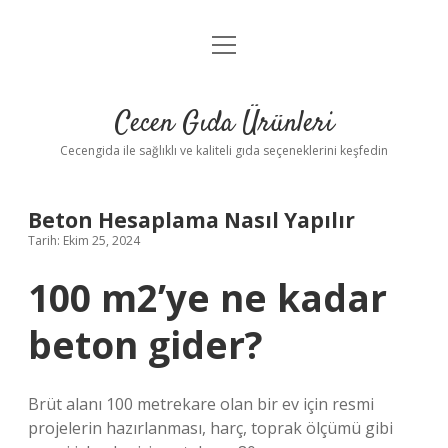
menüyü
Anasayfa
aç
Gizlilik Politikası
Cecen Gıda Ürünleri
Yasal Uyarı
Cecengida ile sağlıklı ve kaliteli gıda seçeneklerini keşfedin
Beton Hesaplama Nasıl Yapılır
Tarih: Ekim 25, 2024
100 m2’ye ne kadar
beton gider?
Brüt alanı 100 metrekare olan bir ev için resmi
projelerin hazırlanması, harç, toprak ölçümü gibi