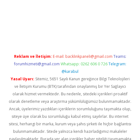
r
elexbetgiris.org
Reklam ve İletişim:
E-mail:
backlinkpaneli@gmail.com
Teams:
forumhizmeti@gmail.com
Whatsapp: 0262 606 0 726
Telegram:
@karabul
Yasal Uyarı:
Sitemiz, 5651 Sayılı Kanun gereğince Bilgi Teknolojileri
ve İletişim Kurumu (BTK) tarafından onaylanmış bir Yer Sağlayıcı
olarak hizmet vermektedir. Bu nedenle, sitedeki içerikleri proaktif
olarak denetleme veya araştırma yükümlülüğümüz bulunmamaktadır.
Ancak, üyelerimiz yazdıkları içeriklerin sorumluluğunu taşımakta olup,
siteye üye olarak bu sorumluluğu kabul etmiş sayılırlar. Bu internet
sitesi, herhangi bir marka, kurum veya şahıs şirketi ile hiçbir bağlantısı
bulunmamaktadır. Sitede yalnızca kendi hazırladığımız makaleler
paylaşılmaktadır. Burada yer alan içerikler haber niteliği taşımamakta