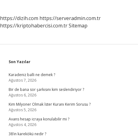
https://dizih.com
https://serveradmin.com.tr
https://kriptohabercisi.com.tr
Sitemap
Sidebar
Son Yazılar
Karadeniz balli ne demek ?
Ağustos 7, 2026
Bir de bana sor şarkısını kim seslendiriyor ?
Ağustos 6, 2026
Kim Milyoner Olmak İster Kuranı Kerim Sorusu ?
Ağustos 5, 2026
Avans hesap icraya konulabilir mi ?
Ağustos 4, 2026
38’in karekökü nedir ?