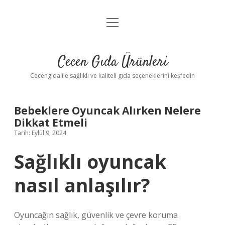
menüyü
Anasayfa
aç
Gizlilik Politikası
Cecen Gıda Ürünleri
Yasal Uyarı
Cecengida ile sağlıklı ve kaliteli gıda seçeneklerini keşfedin
Bebeklere Oyuncak Alırken Nelere
Dikkat Etmeli
Tarih: Eylül 9, 2024
Sağlıklı oyuncak
nasıl anlaşılır?
Oyuncağın sağlık, güvenlik ve çevre koruma