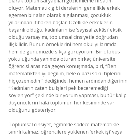
olarak toplumsal yapıları gözlemleme fırsatım
oluyor. Matematik gibi derslerin, genellikle erkek
egemen bir alan olarak algılanması, çocukluk
yıllarından itibaren başlar. Özellikle erkeklerin
başarılı olduğu, kadınların ise ‘sayısal zekâsı’ eksik
olduğu varsayımı, toplumsal cinsiyetle doğrudan
ilişkilidir. Bunun örneklerini hem okul yıllarımda
hem de günümüzde sıkça görüyorum. Bir otobüs
yolculuğunda yanımda oturan birkaç üniversite
öğrencisi arasında geçen konuşmada, biri, “Ben
matematikten iyi değilim, hele o bazı soru tiplerini
hiç çözemedim” dediğinde, hemen ardından diğerinin
“Kadınların zaten bu işleri pek beceremediği
söyleniyor” şeklinde bir yorum yapması, bu tür kalıp
düşüncelerin hâlâ toplumun her kesiminde var
olduğunu gösteriyor.
Toplumsal cinsiyet, eğitimde sadece matematikle
sınırlı kalmaz, öğrencilere yüklenen ‘erkek işi’ veya