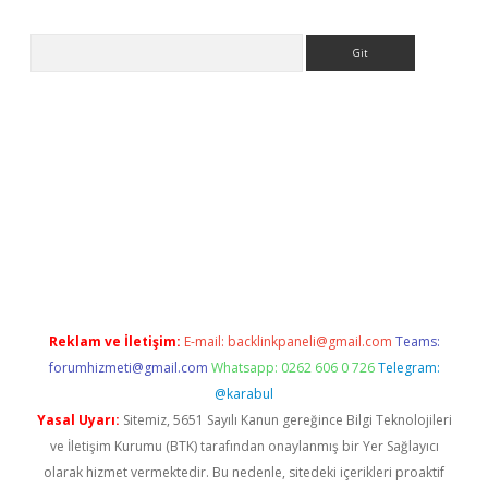
Arama
ndir
elexbetgiris.org
Reklam ve İletişim:
E-mail:
backlinkpaneli@gmail.com
Teams:
forumhizmeti@gmail.com
Whatsapp: 0262 606 0 726
Telegram:
@karabul
Yasal Uyarı:
Sitemiz, 5651 Sayılı Kanun gereğince Bilgi Teknolojileri
ve İletişim Kurumu (BTK) tarafından onaylanmış bir Yer Sağlayıcı
olarak hizmet vermektedir. Bu nedenle, sitedeki içerikleri proaktif