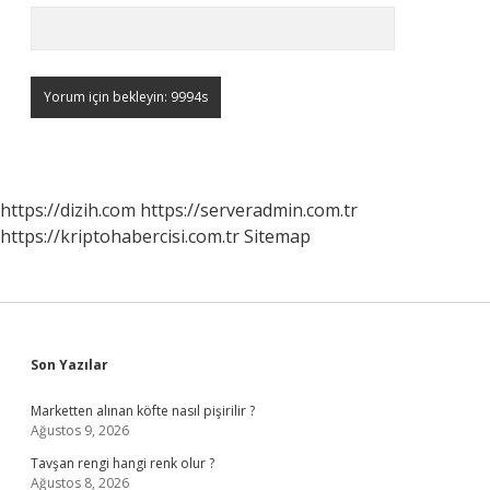
https://dizih.com
https://serveradmin.com.tr
https://kriptohabercisi.com.tr
Sitemap
Sidebar
Son Yazılar
Marketten alınan köfte nasıl pişirilir ?
Ağustos 9, 2026
Tavşan rengi hangi renk olur ?
Ağustos 8, 2026