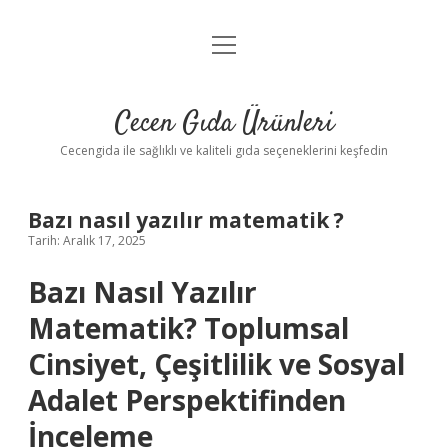
menüyü
Anasayfa
aç
Gizlilik Politikası
Cecen Gıda Ürünleri
Yasal Uyarı
Cecengida ile sağlıklı ve kaliteli gıda seçeneklerini keşfedin
Bazı nasıl yazılır matematik ?
Tarih: Aralık 17, 2025
Bazı Nasıl Yazılır
Matematik? Toplumsal
Cinsiyet, Çeşitlilik ve Sosyal
Adalet Perspektifinden
İnceleme