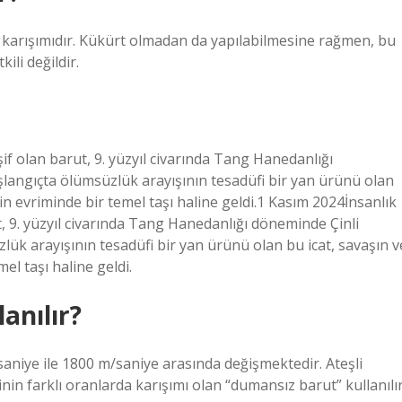
 karışımıdır. Kükürt olmadan da yapılabilmesine rağmen, bu
ili değildir.
eşif olan barut, 9. yüzyıl civarında Tang Hanedanlığı
aşlangıçta ölümsüzlük arayışının tesadüfi bir yan ürünü olan
in evriminde bir temel taşı haline geldi.1 Kasım 2024İnsanlık
ut, 9. yüzyıl civarında Tang Hanedanlığı döneminde Çinli
zlük arayışının tesadüfi bir yan ürünü olan bu icat, savaşın v
el taşı haline geldi.
anılır?
saniye ile 1800 m/saniye arasında değişmektedir. Ateşli
rinin farklı oranlarda karışımı olan “dumansız barut” kullanılır