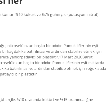
i ne?
15 kömür, %10 kükürt ve %75 güherçile (potasyum nitrat)
u, nitroselülozun başka bir adıdır. Pamuk liflerinin eşit
e birkaç dakika batırılması ve ardından stabilize etmek için
rece yanıcı/patlayıcı bir plastiktir.17 Mart 2020Barut
roselülozun başka bir adıdır. Pamuk liflerinin eşit miktarda
dakika batırılması ve ardından stabilize etmek için soğuk suda
tlayıcı bir plastiktir.
güherçile, %10 oranında kükürt ve %15 oranında iğne