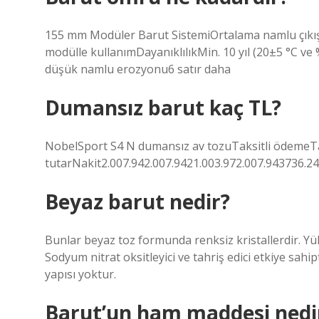
155 mm Modüler Barut SistemiOrtalama namlu çıkış hı
modülle kullanımDayanıklılıkMin. 10 yıl (20±5 °C ve
düşük namlu erozyonu6 satır daha
Dumansız barut kaç TL?
NobelSport S4 N dumansız av tozuTaksitli ödemeT
tutarNakit2.007.942.007.9421.003.972.007.943736.24
Beyaz barut nedir?
Bunlar beyaz toz formunda renksiz kristallerdir. Yük
Sodyum nitrat oksitleyici ve tahriş edici etkiye sahip
yapısı yoktur.
Barut’un ham maddesi nedi