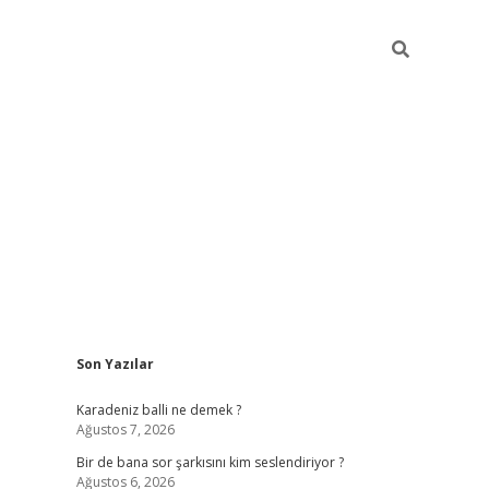
Sidebar
Son Yazılar
https://hiltonbet-giris.com/
betexper indir
ele
Karadeniz balli ne demek ?
Ağustos 7, 2026
Bir de bana sor şarkısını kim seslendiriyor ?
Ağustos 6, 2026