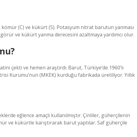
, kömür (C) ve kükürt (S). Potasyum nitrat barutun yanması
i görür ve kükürt yanma derecesini azaltmaya yardımcı olur.
 mu?
ini çekti ve hemen araştırdı: Barut, Türkiye’de 1960’lı
trisi Kurumu’nun (MKEK) kurduğu fabrikada üretiliyor. Yıllık
lerde eğlence amaçlı kullanılmıştır. Çinliler, güherçilenin
ömür ve kükürtle karıştırarak barut yaptılar. Saf güherçile