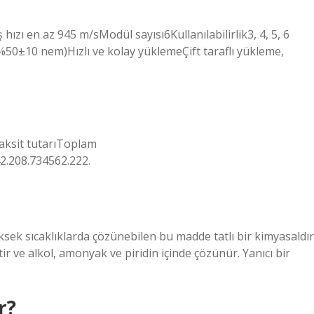
zı en az 945 m/sModül sayısı6Kullanılabilirlik3, 4, 5, 6
 %50±10 nem)Hızlı ve kolay yüklemeÇift taraflı yükleme,
aksit tutarıToplam
2.208.734562.222.
sek sıcaklıklarda çözünebilen bu madde tatlı bir kimyasaldır
tir ve alkol, amonyak ve piridin içinde çözünür. Yanıcı bir
r?