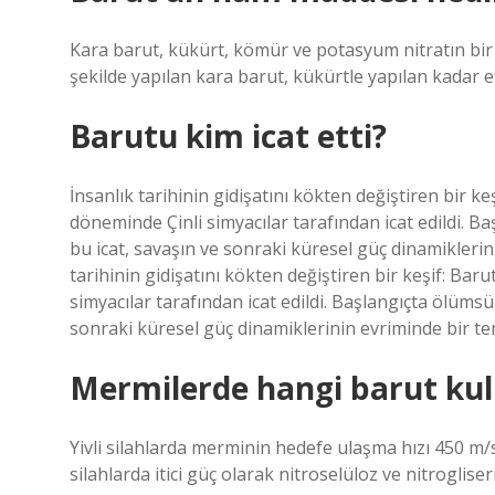
Kara barut, kükürt, kömür ve potasyum nitratın bir
şekilde yapılan kara barut, kükürtle yapılan kadar etk
Barutu kim icat etti?
İnsanlık tarihinin gidişatını kökten değiştiren bir k
döneminde Çinli simyacılar tarafından icat edildi. B
bu icat, savaşın ve sonraki küresel güç dinamiklerin
tarihinin gidişatını kökten değiştiren bir keşif: Bar
simyacılar tarafından icat edildi. Başlangıçta ölümsü
sonraki küresel güç dinamiklerinin evriminde bir tem
Mermilerde hangi barut kull
Yivli silahlarda merminin hedefe ulaşma hızı 450 m/
silahlarda itici güç olarak nitroselüloz ve nitroglise