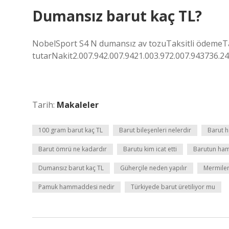
Dumansız barut kaç TL?
NobelSport S4 N dumansız av tozuTaksitli ödemeT
tutarNakit2.007.942.007.9421.003.972.007.943736.24
Tarih:
Makaleler
100 gram barut kaç TL
Barut bileşenleri nelerdir
Barut h
Barut ömrü ne kadardır
Barutu kim icat etti
Barutun ham
Dumansız barut kaç TL
Güherçile neden yapılır
Mermiler
Pamuk hammaddesi nedir
Türkiyede barut üretiliyor mu