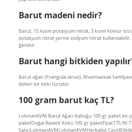
Barut madeni nedir?
Barut, 15 kısım potasyum nitrat, 3 kısım kömür toz
potasyum nitrat yerine sodyum nitrat kullanılabilir
gerekir.
Barut hangi bitkiden yapılır
Barut ağacı (Frangula alnus), Rhamnaceae familyas
döken bir bitki türüdür.
100 gram barut kaç TL?
LokmanAVM Barut Ağacı Kabuğu 100 gr paket en ço
paketDoğal Ravent Kökü 100 gr paketFiyat175,90 
SatıcıLokmanAVMLokmanAVMHerbalist ÇeşitBitkiler, 