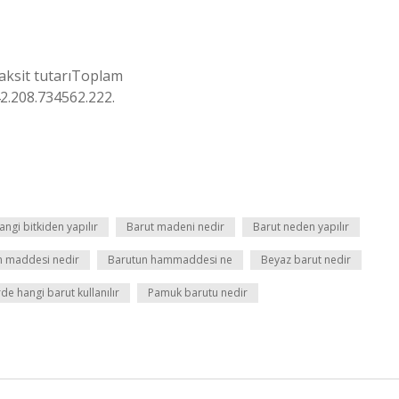
aksit tutarıToplam
2.208.734562.222.
angi bitkiden yapılır
Barut madeni nedir
Barut neden yapılır
 maddesi nedir
Barutun hammaddesi ne
Beyaz barut nedir
de hangi barut kullanılır
Pamuk barutu nedir