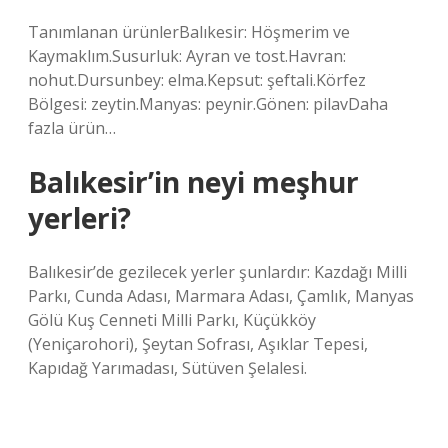
Tanımlanan ürünlerBalıkesir: Höşmerim ve
Kaymaklım.Susurluk: Ayran ve tost.Havran:
nohut.Dursunbey: elma.Kepsut: şeftali.Körfez
Bölgesi: zeytin.Manyas: peynir.Gönen: pilavDaha
fazla ürün…
Balıkesir’in neyi meşhur
yerleri?
Balıkesir’de gezilecek yerler şunlardır: Kazdağı Milli
Parkı, Cunda Adası, Marmara Adası, Çamlık, Manyas
Gölü Kuş Cenneti Milli Parkı, Küçükköy
(Yeniçarohori), Şeytan Sofrası, Aşıklar Tepesi,
Kapıdağ Yarımadası, Sütüven Şelalesi.