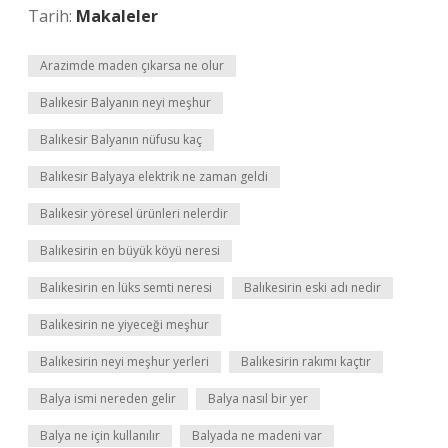
Tarih:
Makaleler
Arazimde maden çıkarsa ne olur
Balıkesir Balyanın neyi meşhur
Balıkesir Balyanın nüfusu kaç
Balıkesir Balyaya elektrik ne zaman geldi
Balıkesir yöresel ürünleri nelerdir
Balıkesirin en büyük köyü neresi
Balıkesirin en lüks semti neresi
Balıkesirin eski adı nedir
Balıkesirin ne yiyeceği meşhur
Balıkesirin neyi meşhur yerleri
Balıkesirin rakımı kaçtır
Balya ismi nereden gelir
Balya nasıl bir yer
Balya ne için kullanılır
Balyada ne madeni var