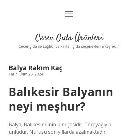
menüyü
Anasayfa
aç
Gizlilik Politikası
Cecen Gıda Ürünleri
Yasal Uyarı
Cecengida ile sağlıklı ve kaliteli gıda seçeneklerini keşfedin
Balya Rakım Kaç
Tarih: Ekim 28, 2024
Balıkesir Balyanın
neyi meşhur?
Balya, Balıkesir ilinin bir ilçesidir. Tereyağıyla
ünlüdür. Nüfusu son yıllarda azalmaktadır.