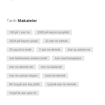
Tarih:
Makaleler
100 yıl 1 asır mı
2000 yılı kaçıncı yüzyıldır
2024 yılı kaçıncı yüzyıl
22 asır ne zaman
25 yaş krizi nedir
7 asır ne demek
Asır eş anlamı ne
Asır kelimesinin anlamı nedir
Asır nasıl hesaplanır
Asır ne demek din
Asır ne kadardır
Asır ne zaman oluyor
Asırlı ne demek
Bir buçuk asır kaç yıldır
Çeyrek asır ne demek
Yüzyıl ile asır aynı mı