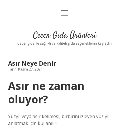
menüyü
Anasayfa
aç
Gizlilik Politikası
Cecen Gıda Ürünleri
Yasal Uyarı
Cecengida ile sağlıklı ve kaliteli gıda seçeneklerini keşfedin
Asır Neye Denir
Tarih: Kasım 27, 2024
Asır ne zaman
oluyor?
Yüzyıl veya asır kelimesi, birbirini izleyen yüz yılı
anlatmak için kullanılır.