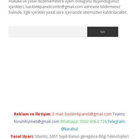
Hukuka ve yasal düzenlemelere aykırı olduğunu düşündüğünüz
içerikleri,
backlinkpanelicomtr@gmail.com
adresine bildirmeniz
halinde, ilgili içerikler yasal süre içerisinde sitemizden kaldırılacaktır.
Arama
indir
elexbetgiris.org
Reklam ve İletişim:
E-mail:
backlinkpaneli@gmail.com
Teams:
forumhizmeti@gmail.com
Whatsapp: 0262 606 0 726
Telegram:
@karabul
Yasal Uyarı:
Sitemiz, 5651 Sayılı Kanun gereğince Bilgi Teknolojileri