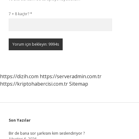
7 + 8 kaçtır?
*
https://dizih.com
https://serveradmin.com.tr
https://kriptohabercisi.com.tr
Sitemap
Sidebar
Son Yazılar
Bir de bana sor şarkısını kim seslendiriyor ?
Ağustos 6, 2026