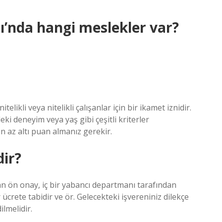
ı’nda hangi meslekler var?
elikli veya nitelikli çalışanlar için bir ikamet iznidir.
leki deneyim veya yaş gibi çeşitli kriterler
en az altı puan almanız gerekir.
ir?
an ön onay, iç bir yabancı departmanı tarafından
 ücrete tabidir ve ör. Gelecekteki işvereniniz dilekçe
lmelidir.