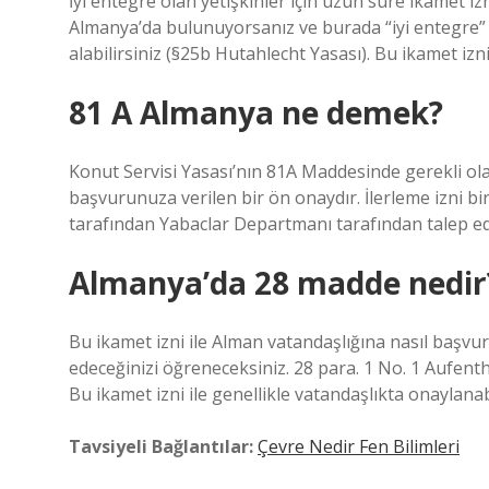
İyi entegre olan yetişkinler için uzun süre ikamet i
Almanya’da bulunuyorsanız ve burada “iyi entegre” o
alabilirsiniz (§25b Hutahlecht Yasası). Bu ikamet izni 
81 A Almanya ne demek?
Konut Servisi Yasası’nın 81A Maddesinde gerekli ol
başvurunuza verilen bir ön onaydır. İlerleme izni bir
tarafından Yabaclar Departmanı tarafından talep edi
Almanya’da 28 madde nedir
Bu ikamet izni ile Alman vatandaşlığına nasıl başv
edeceğinizi öğreneceksiniz. 28 para. 1 No. 1 Aufenth
Bu ikamet izni ile genellikle vatandaşlıkta onaylanabi
Tavsiyeli Bağlantılar:
Çevre Nedir Fen Bilimleri