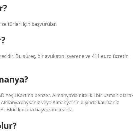
r?
ze türleri için başvurular.
r?
recidir. Bu süreç, bir avukatın işverene ve 411 euro ücretin
lmanya?
ABD Yeşil Kartına benzer. Almanya’da nitelikli bir uzman olara
ir. Almanya’daysanız veya Almanya’nın dışında kalırsanız
B -Blue kartına başvurabilirsiniz.
lur?