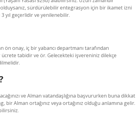
zni (Yaşam Yasası §25b) alabilirsiniz. Uzun zamandır
lduysanız, sürdürülebilir entegrasyon için bir ikamet izni
3 yıl geçerlidir ve yenilenebilir.
an ön onay, iç bir yabancı departmanı tarafından
 ücrete tabidir ve ör. Gelecekteki işvereniniz dilekçe
lmelidir.
?
uracağınızı ve Alman vatandaşlığına başvururken buna dikkat
g, bir Alman ortağınız veya ortağınız olduğu anlamına gelir.
lirsiniz.