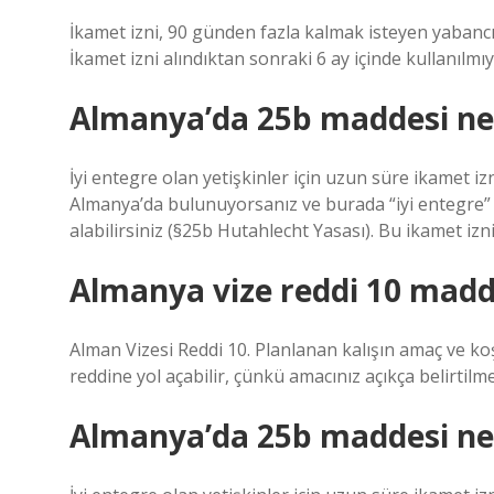
İkamet izni, 90 günden fazla kalmak isteyen yabancı
İkamet izni alındıktan sonraki 6 ay içinde kullanılmı
Almanya’da 25b maddesi ne
İyi entegre olan yetişkinler için uzun süre ikamet i
Almanya’da bulunuyorsanız ve burada “iyi entegre” o
alabilirsiniz (§25b Hutahlecht Yasası). Bu ikamet izni 
Almanya vize reddi 10 madd
Alman Vizesi Reddi 10. Planlanan kalışın amaç ve koşu
reddine yol açabilir, çünkü amacınız açıkça belirtilm
Almanya’da 25b maddesi ne