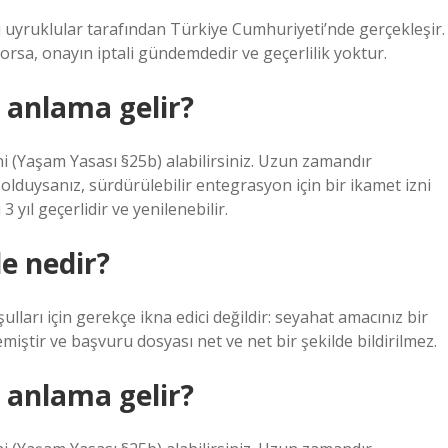
 uyruklular tarafından Türkiye Cumhuriyeti’nde gerçekleşir.
yorsa, onayın iptali gündemdedir ve geçerlilik yoktur.
 anlama gelir?
zni (Yaşam Yasası §25b) alabilirsiniz. Uzun zamandır
lduysanız, sürdürülebilir entegrasyon için bir ikamet izni
3 yıl geçerlidir ve yenilenebilir.
e nedir?
lları için gerekçe ikna edici değildir: seyahat amacınız bir
emiştir ve başvuru dosyası net ve net bir şekilde bildirilmez.
 anlama gelir?