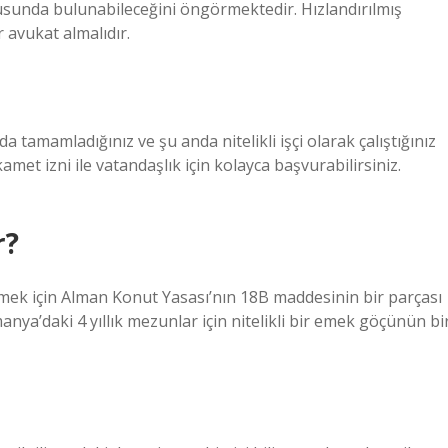
vurusunda bulunabileceğini öngörmektedir. Hızlandırılmış
 avukat almalıdır.
 tamamladığınız ve şu anda nitelikli işçi olarak çalıştığınız
met izni ile vatandaşlık için kolayca başvurabilirsiniz.
r?
mek için Alman Konut Yasası’nın 18B maddesinin bir parçası
anya’daki 4 yıllık mezunlar için nitelikli bir emek göçünün bi