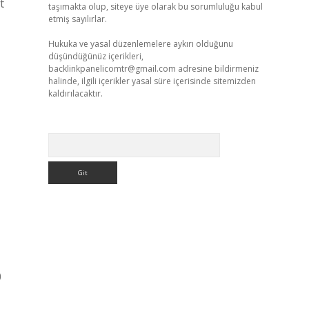
t
taşımakta olup, siteye üye olarak bu sorumluluğu kabul
etmiş sayılırlar.
Hukuka ve yasal düzenlemelere aykırı olduğunu
düşündüğünüz içerikleri,
backlinkpanelicomtr@gmail.com
adresine bildirmeniz
halinde, ilgili içerikler yasal süre içerisinde sitemizden
kaldırılacaktır.
Arama
0