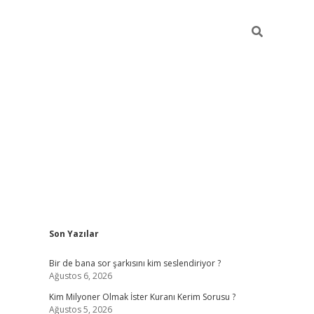
Sidebar
Son Yazılar
https://hiltonbet-giris.com/
betexper indir
ele
Bir de bana sor şarkısını kim seslendiriyor ?
Ağustos 6, 2026
Kim Milyoner Olmak İster Kuranı Kerim Sorusu ?
Ağustos 5, 2026