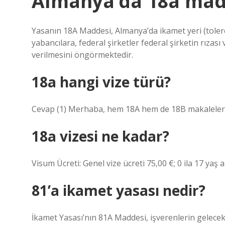
Almanya’da 18a madd
Yasanın 18A Maddesi, Almanya’da ikamet yeri (tolere
yabancılara, federal şirketler federal şirketin rızası
verilmesini öngörmektedir.
18a hangi vize türü?
Cevap (1) Merhaba, hem 18A hem de 18B makaleler nite
18a vizesi ne kadar?
Visum Ücreti: Genel vize ücreti 75,00 €; 0 ila 17 yaş a
81’a ikamet yasası nedir?
İkamet Yasası’nın 81A Maddesi, işverenlerin gelecek