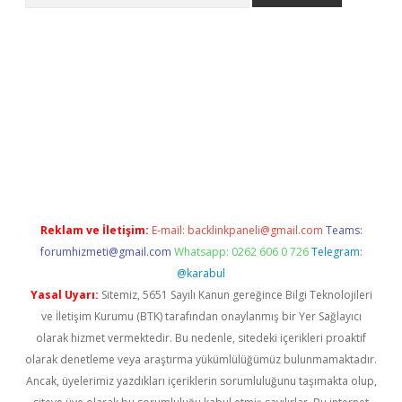
 indir
elexbetgiris.org
Reklam ve İletişim:
E-mail:
backlinkpaneli@gmail.com
Teams:
forumhizmeti@gmail.com
Whatsapp: 0262 606 0 726
Telegram:
@karabul
Yasal Uyarı:
Sitemiz, 5651 Sayılı Kanun gereğince Bilgi Teknolojileri
ve İletişim Kurumu (BTK) tarafından onaylanmış bir Yer Sağlayıcı
olarak hizmet vermektedir. Bu nedenle, sitedeki içerikleri proaktif
olarak denetleme veya araştırma yükümlülüğümüz bulunmamaktadır.
Ancak, üyelerimiz yazdıkları içeriklerin sorumluluğunu taşımakta olup,