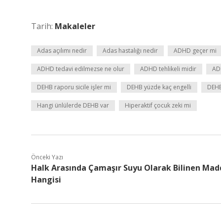
Tarih:
Makaleler
Adas açılımı nedir
Adas hastalığı nedir
ADHD geçer mi
ADHD tedavi edilmezse ne olur
ADHD tehlikeli midir
AD
DEHB raporu sicile işler mi
DEHB yüzde kaç engelli
DEHB
Hangi ünlülerde DEHB var
Hiperaktif çocuk zeki mi
Önceki Yazı
Halk Arasında Çamaşır Suyu Olarak Bilinen Mad
Hangisi