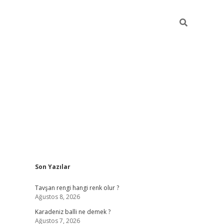
Sidebar
Son Yazılar
https://hiltonbet-giris.com/
betexper indir
el
Tavşan rengi hangi renk olur ?
Ağustos 8, 2026
Karadeniz balli ne demek ?
Ağustos 7, 2026