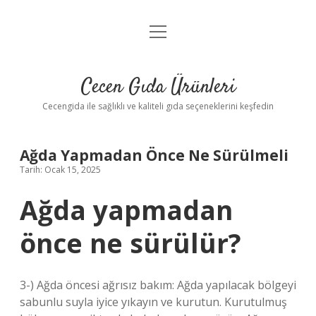
menüyü
Anasayfa
aç
Gizlilik Politikası
Cecen Gıda Ürünleri
Yasal Uyarı
Cecengida ile sağlıklı ve kaliteli gıda seçeneklerini keşfedin
Ağda Yapmadan Önce Ne Sürülmeli
Tarih: Ocak 15, 2025
Ağda yapmadan
önce ne sürülür?
3-) Ağda öncesi ağrısız bakım: Ağda yapılacak bölgeyi
sabunlu suyla iyice yıkayın ve kurutun. Kurutulmuş