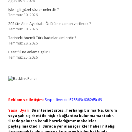
Ağustos 3, 2026
İşle ilgili güzel sözler nelerdir ?
Temmuz 30, 2026
2024’te Altın Ayakkabı Ödülü ne zaman verilecek ?
Temmuz 30, 2026
Tarihteki önemli Türk kadınlar kimlerdir ?
Temmuz 28, 2026
Basit fiil ne anlama gelir ?
Temmuz 25, 2026
Reklam ve İletişim:
Skype: live:.cid.575569c608265c69
Yasal Uyarı:
Bu internet sitesi, herhangi bir marka, kurum
veya şahıs şirketi ile hiçbir bağlantısı bulunmamaktadır.
Sitede yalnızca kendi hazırladığımız makaleler
paylaşılmaktadır. Burada yer alan içerikler haber niteliği
taşımamakta olup, gerçek kurum ve kişiler hakkında