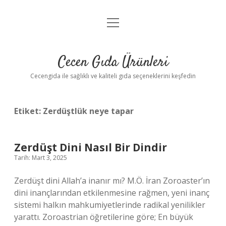
menüyü
Anasayfa
aç
Gizlilik Politikası
Cecen Gıda Ürünleri
Yasal Uyarı
Cecengida ile sağlıklı ve kaliteli gıda seçeneklerini keşfedin
Etiket:
Zerdüştlük neye tapar
Zerdüşt Dini Nasıl Bir Dindir
Tarih: Mart 3, 2025
Zerdüşt dini Allah’a inanır mı? M.Ö. İran Zoroaster’ın
dini inançlarından etkilenmesine rağmen, yeni inanç
sistemi halkın mahkumiyetlerinde radikal yenilikler
yarattı. Zoroastrian öğretilerine göre; En büyük