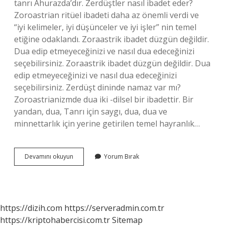
tanrı Ahurazda’dır. Zerdüştler nasıl ibadet eder?
Zoroastrian ritüel ibadeti daha az önemli verdi ve
“iyi kelimeler, iyi düşünceler ve iyi işler” nin temel
etiğine odaklandı. Zoraastrik ibadet düzgün değildir.
Dua edip etmeyeceğinizi ve nasıl dua edeceğinizi
seçebilirsiniz. Zoraastrik ibadet düzgün değildir. Dua
edip etmeyeceğinizi ve nasıl dua edeceğinizi
seçebilirsiniz. Zerdüşt dininde namaz var mı?
Zoroastrianizmde dua iki -dilsel bir ibadettir. Bir
yandan, dua, Tanrı için saygı, dua, dua ve
minnettarlık için yerine getirilen temel hayranlık…
Zerdüşt
Devamını okuyun
Yorum Bırak
Dini
Nasıl
Bir
Dindir
https://dizih.com
https://serveradmin.com.tr
https://kriptohabercisi.com.tr
Sitemap