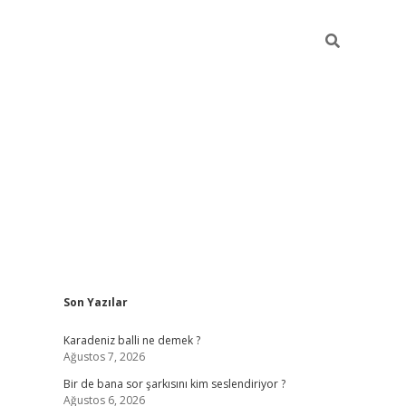
Sidebar
Son Yazılar
https://hiltonbet-giris.com/
betexper
Karadeniz balli ne demek ?
Ağustos 7, 2026
Bir de bana sor şarkısını kim seslendiriyor ?
Ağustos 6, 2026