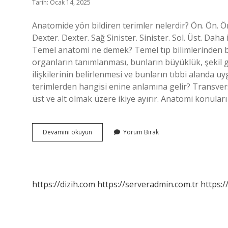
Tarih: Ocak 14, 2025
Anatomide yön bildiren terimler nelerdir? Ön. Ön. Ön.
Dexter. Dexter. Sağ Sinister. Sinister. Sol. Üst. Daha iy
Temel anatomi ne demek? Temel tıp bilimlerinden b
organların tanımlanması, bunların büyüklük, şekil gib
ilişkilerinin belirlenmesi ve bunların tıbbi alanda u
terimlerden hangisi enine anlamına gelir? Transver
üst ve alt olmak üzere ikiye ayırır. Anatomi konular
Temel
Devamını okuyun
Yorum Bırak
Anatomik
Terimler
Nelerdir
https://dizih.com
https://serveradmin.com.tr
https:/