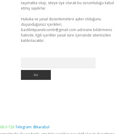
taşımakta olup, siteye üye olarak bu sorumluluğu kabul
etmiş sayılırlar.
Hukuka ve yasal düzenlemelere aykırı olduğunu
düşündüğünüz içerikleri,
backlinkpanelicomtr@gmail.com
adresine bildirmeniz
halinde, ilgili içerikler yasal süre içerisinde sitemizden
kaldırılacaktır.
Arama
06 0 726
Telegram: @karabul