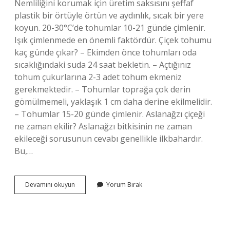
Nemliliğini korumak için üretim saksısını şeffaf
plastik bir örtüyle örtün ve aydınlık, sıcak bir yere
koyun. 20-30°C’de tohumlar 10-21 günde çimlenir.
Işık çimlenmede en önemli faktördür. Çiçek tohumu
kaç günde çıkar? – Ekimden önce tohumları oda
sıcaklığındaki suda 24 saat bekletin. – Açtığınız
tohum çukurlarına 2-3 adet tohum ekmeniz
gerekmektedir. – Tohumlar toprağa çok derin
gömülmemeli, yaklaşık 1 cm daha derine ekilmelidir.
– Tohumlar 15-20 günde çimlenir. Aslanağzı çiçeği
ne zaman ekilir? Aslanağzı bitkisinin ne zaman
ekileceği sorusunun cevabı genellikle ilkbahardır.
Bu,…
Aslanağzı
Devamını okuyun
Yorum Bırak
Çiçeği
Tohumu
Kaç
Günde