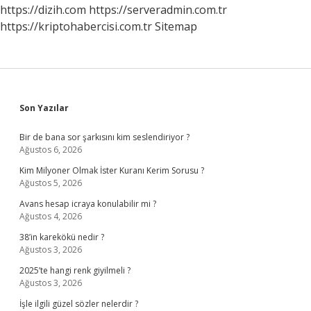
Çıkar
https://dizih.com
https://serveradmin.com.tr
https://kriptohabercisi.com.tr
Sitemap
Sidebar
Son Yazılar
Bir de bana sor şarkısını kim seslendiriyor ?
Ağustos 6, 2026
Kim Milyoner Olmak İster Kuranı Kerim Sorusu ?
Ağustos 5, 2026
Avans hesap icraya konulabilir mi ?
Ağustos 4, 2026
38’in karekökü nedir ?
Ağustos 3, 2026
2025’te hangi renk giyilmeli ?
Ağustos 3, 2026
İşle ilgili güzel sözler nelerdir ?