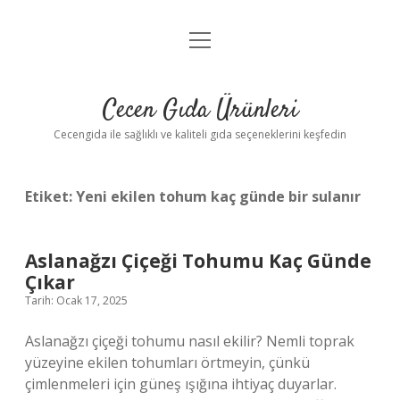
menüyü
Anasayfa
aç
Gizlilik Politikası
Cecen Gıda Ürünleri
Yasal Uyarı
Cecengida ile sağlıklı ve kaliteli gıda seçeneklerini keşfedin
Etiket:
Yeni ekilen tohum kaç günde bir sulanır
Aslanağzı Çiçeği Tohumu Kaç Günde
Çıkar
Tarih: Ocak 17, 2025
Aslanağzı çiçeği tohumu nasıl ekilir? Nemli toprak
yüzeyine ekilen tohumları örtmeyin, çünkü
çimlenmeleri için güneş ışığına ihtiyaç duyarlar.