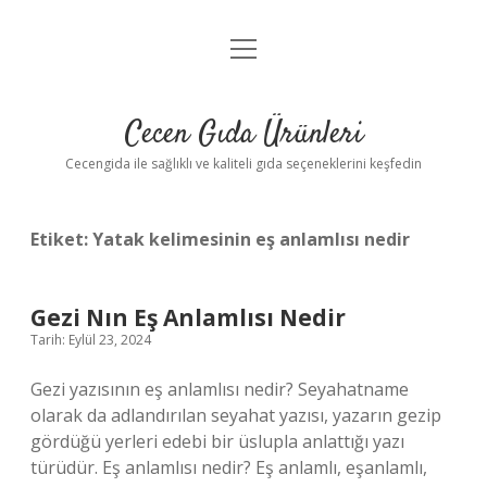
menüyü
Anasayfa
aç
Gizlilik Politikası
Cecen Gıda Ürünleri
Yasal Uyarı
Cecengida ile sağlıklı ve kaliteli gıda seçeneklerini keşfedin
Etiket:
Yatak kelimesinin eş anlamlısı nedir
Gezi Nın Eş Anlamlısı Nedir
Tarih: Eylül 23, 2024
Gezi yazısının eş anlamlısı nedir? Seyahatname
olarak da adlandırılan seyahat yazısı, yazarın gezip
gördüğü yerleri edebi bir üslupla anlattığı yazı
türüdür. Eş anlamlısı nedir? Eş anlamlı, eşanlamlı,