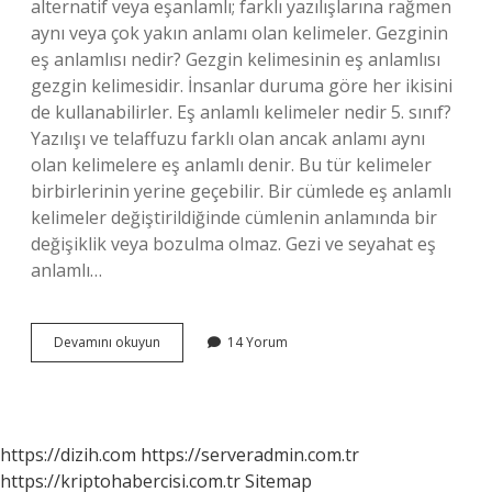
alternatif veya eşanlamlı; farklı yazılışlarına rağmen
aynı veya çok yakın anlamı olan kelimeler. Gezginin
eş anlamlısı nedir? Gezgin kelimesinin eş anlamlısı
gezgin kelimesidir. İnsanlar duruma göre her ikisini
de kullanabilirler. Eş anlamlı kelimeler nedir 5. sınıf?
Yazılışı ve telaffuzu farklı olan ancak anlamı aynı
olan kelimelere eş anlamlı denir. Bu tür kelimeler
birbirlerinin yerine geçebilir. Bir cümlede eş anlamlı
kelimeler değiştirildiğinde cümlenin anlamında bir
değişiklik veya bozulma olmaz. Gezi ve seyahat eş
anlamlı…
Gezi
Devamını okuyun
14 Yorum
Nın
Eş
Anlamlısı
Nedir
https://dizih.com
https://serveradmin.com.tr
https://kriptohabercisi.com.tr
Sitemap