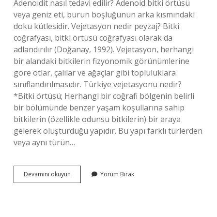
Adenoidit nasıl tedavi edilir? Adenoid bitki örtüsü
veya geniz eti, burun boşluğunun arka kısmındaki
doku kütlesidir. Vejetasyon nedir peyzaj? Bitki
coğrafyası, bitki örtüsü coğrafyası olarak da
adlandırılır (Doğanay, 1992). Vejetasyon, herhangi
bir alandaki bitkilerin fizyonomik görünümlerine
göre otlar, çalılar ve ağaçlar gibi topluluklara
sınıflandırılmasıdır. Türkiye vejetasyonu nedir?
*Bitki örtüsü; Herhangi bir coğrafi bölgenin belirli
bir bölümünde benzer yaşam koşullarına sahip
bitkilerin (özellikle odunsu bitkilerin) bir araya
gelerek oluşturduğu yapıdır. Bu yapı farklı türlerden
veya aynı türün…
Bitkilerde
Devamını okuyun
Yorum Bırak
Vejetasyon
Süresi
Nedir