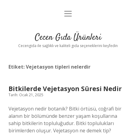
menüyü
Anasayfa
aç
Gizlilik Politikası
Cecen Gıda Ürünleri
Yasal Uyarı
Cecengida ile sağlıklı ve kaliteli gıda seçeneklerini keşfedin
Etiket:
Vejetasyon tipleri nelerdir
Bitkilerde Vejetasyon Süresi Nedir
Tarih: Ocak 21, 2025
Vejetasyon nedir botanik? Bitki örtüsü, coğrafi bir
alanın bir bölümünde benzer yaşam koşullarına
sahip bitkilerin topluluğudur. Bitki toplulukları
birimlerden oluşur. Vejetasyon ne demek tip?