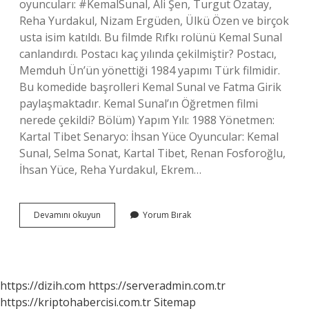
oyuncuları: #KemalSunal, Ali Şen, Turgut Özatay,
Reha Yurdakul, Nizam Ergüden, Ülkü Özen ve birçok
usta isim katıldı. Bu filmde Rıfkı rolünü Kemal Sunal
canlandırdı. Postacı kaç yılında çekilmiştir? Postacı,
Memduh Ün’ün yönettiği 1984 yapımı Türk filmidir.
Bu komedide başrolleri Kemal Sunal ve Fatma Girik
paylaşmaktadır. Kemal Sunal’ın Öğretmen filmi
nerede çekildi? Bölüm) Yapım Yılı: 1988 Yönetmen:
Kartal Tibet Senaryo: İhsan Yüce Oyuncular: Kemal
Sunal, Selma Sonat, Kartal Tibet, Renan Fosforoğlu,
İhsan Yüce, Reha Yurdakul, Ekrem…
Postacı
Devamını okuyun
Yorum Bırak
Filmi
Nerede
Çekildi
https://dizih.com
https://serveradmin.com.tr
https://kriptohabercisi.com.tr
Sitemap