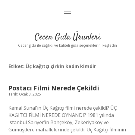
menüyü
Anasayfa
aç
Gizlilik Politikası
Cecen Gıda Ürünleri
Yasal Uyarı
Cecengida ile sağlıklı ve kaliteli gıda seçeneklerini keşfedin
Etiket:
Üç kağıtçı çirkin kadın kimdir
Postacı Filmi Nerede Çekildi
Tarih: Ocak 3, 2025
Kemal Sunal’ın Üç Kağıtçı filmi nerede çekildi? ÜÇ
KAĞITCI FİLMİ NEREDE OYNANDI? 1981 yılında
İstanbul Sarıyer’in Bahçeköy, Zekeriyaköy ve
Gümüşdere mahallelerinde çekildi. Üç Kağıtçı filminin