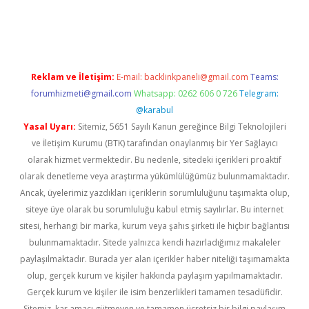
etexper indir
elexbetgiris.org
Reklam ve İletişim:
E-mail:
backlinkpaneli@gmail.com
Teams:
forumhizmeti@gmail.com
Whatsapp: 0262 606 0 726
Telegram:
@karabul
Yasal Uyarı:
Sitemiz, 5651 Sayılı Kanun gereğince Bilgi Teknolojileri
ve İletişim Kurumu (BTK) tarafından onaylanmış bir Yer Sağlayıcı
olarak hizmet vermektedir. Bu nedenle, sitedeki içerikleri proaktif
olarak denetleme veya araştırma yükümlülüğümüz bulunmamaktadır.
Ancak, üyelerimiz yazdıkları içeriklerin sorumluluğunu taşımakta olup,
siteye üye olarak bu sorumluluğu kabul etmiş sayılırlar. Bu internet
sitesi, herhangi bir marka, kurum veya şahıs şirketi ile hiçbir bağlantısı
bulunmamaktadır. Sitede yalnızca kendi hazırladığımız makaleler
paylaşılmaktadır. Burada yer alan içerikler haber niteliği taşımamakta
olup, gerçek kurum ve kişiler hakkında paylaşım yapılmamaktadır.
Gerçek kurum ve kişiler ile isim benzerlikleri tamamen tesadüfidir.
Sitemiz, kar amacı gütmeyen ve tamamen ücretsiz bir bilgi paylaşım