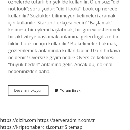
öznelerde tutarlı bir şekilde kullanılır. Olumsuz: “did
not look”; soru şudur: “did I look?” Look up nerede
kullanılır? Sözlükler bilinmeyen kelimeleri aramak
için kullanılır. Startın Türkçesi nedir? “Başlamak”
kelimesi; bir eylemi başlatmak, bir görevi üstlenmek,
bir aktiviteye başlamak anlamına gelen İngilizce bir
fiildir. Look ne için kullanılır? Bu kelimeler bakmak,
gözlemlemek anlamında kullanılabilir. Uzun hırkaya
ne denir? Oversize giyim nedir? Oversize kelimesi
“büyük beden” anlamına gelir. Ancak bu, normal
bedeninizden daha…
Look
Devamını okuyun
Yorum Bırak
Türkçe
Ne
https://dizih.com
https://serveradmin.com.tr
https://kriptohabercisi.com.tr
Sitemap