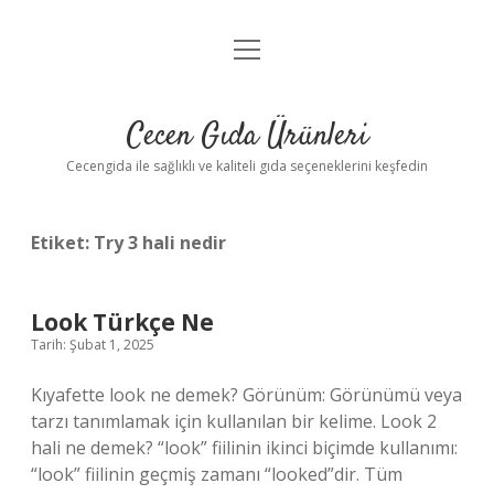
menüyü
Anasayfa
aç
Gizlilik Politikası
Cecen Gıda Ürünleri
Yasal Uyarı
Cecengida ile sağlıklı ve kaliteli gıda seçeneklerini keşfedin
Etiket:
Try 3 hali nedir
Look Türkçe Ne
Tarih: Şubat 1, 2025
Kıyafette look ne demek? Görünüm: Görünümü veya
tarzı tanımlamak için kullanılan bir kelime. Look 2
hali ne demek? “look” fiilinin ikinci biçimde kullanımı:
“look” fiilinin geçmiş zamanı “looked”dir. Tüm