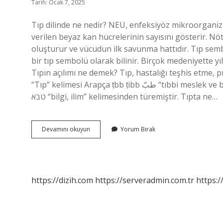
Tarih: Ocak 7, 2025
Tıp dilinde ne nedir? NEU, enfeksiyöz mikroorganizma
verilen beyaz kan hücrelerinin sayısını gösterir. Nöt
oluşturur ve vücudun ilk savunma hattıdır. Tıp sembo
bir tıp sembolü olarak bilinir. Birçok medeniyette yıla
Tıpın açılımı ne demek? Tıp, hastalığı teşhis etme,
“Tıp” kelimesi Arapça ṭbb ṭibb طبّ “tıbbi meslek ve bilim” kökünden türemiştir. Arapça kelime, Süryanice ṭbbā
טבא “bilgi, ilim” kelimesinden türemiştir. Tıpta ne…
Tıpta
Devamını okuyun
Yorum Bırak
Anlamı
Nedir
https://dizih.com
https://serveradmin.com.tr
https:/