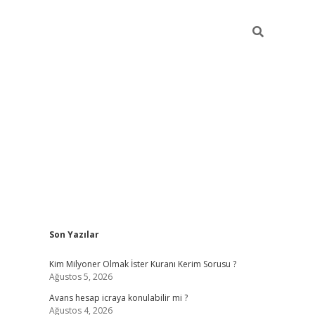
Sidebar
Son Yazılar
https://hiltonbet
Kim Milyoner Olmak İster Kuranı Kerim Sorusu ?
Ağustos 5, 2026
Avans hesap icraya konulabilir mi ?
Ağustos 4, 2026