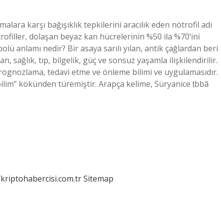
lara karşı bağışıklık tepkilerini aracılık eden nötrofil adı
rofiller, dolaşan beyaz kan hücrelerinin %50 ila %70’ini
lü anlamı nedir? Bir asaya sarılı yılan, antik çağlardan beri
n, sağlık, tıp, bilgelik, güç ve sonsuz yaşamla ilişkilendirilir.
 prognozlama, tedavi etme ve önleme bilimi ve uygulamasıdır.
/kriptohabercisi.com.tr
Sitemap