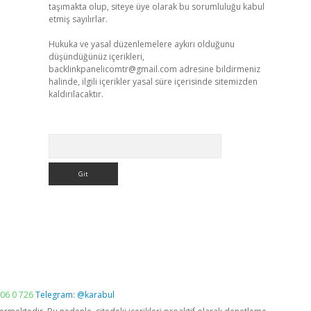
taşımakta olup, siteye üye olarak bu sorumluluğu kabul
etmiş sayılırlar.
Hukuka ve yasal düzenlemelere aykırı olduğunu
düşündüğünüz içerikleri,
backlinkpanelicomtr@gmail.com
adresine bildirmeniz
halinde, ilgili içerikler yasal süre içerisinde sitemizden
kaldırılacaktır.
Arama
06 0 726
Telegram: @karabul