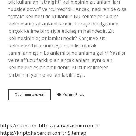
sık kullanılan “straight” kelimesinin zıt anlamlıları
“upside down” ve “curved”dir. Ancak, nadiren de olsa
“çatak” kelimesi de kullanılır. Bu kelimeler “plain”
kelimesinin zıt anlamlılarıdır. Türkçe dilbilgisinde
birçok kelime birbiriyle etkileşim halindedir. Zıt
kelimesinin eş anlamlısı nedir? Karşıt ve zıt
kelimeleri birbirinin eş anlamlısı olarak
tanımlanmıştır. Eş anlamlısı ne anlama gelir? Yazılışı
ve telaffuzu farklı olan ancak anlamı aynı olan
kelimelere eş anlamlı denir. Bu tür kelimeler
birbirinin yerine kullanılabilir. Eş…
Tersin
Devamını okuyun
Yorum Bırak
Eş
Anlamlısı
Nedir
https://dizih.com
https://serveradmin.com.tr
https://kriptohabercisi.com.tr
Sitemap