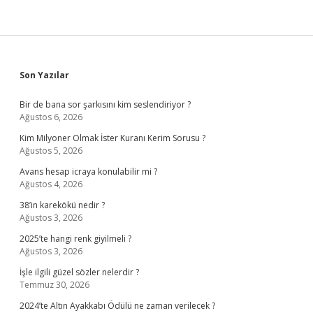
Sidebar
Son Yazılar
Bir de bana sor şarkısını kim seslendiriyor ?
Ağustos 6, 2026
Kim Milyoner Olmak İster Kuranı Kerim Sorusu ?
Ağustos 5, 2026
Avans hesap icraya konulabilir mi ?
Ağustos 4, 2026
38’in karekökü nedir ?
Ağustos 3, 2026
2025’te hangi renk giyilmeli ?
Ağustos 3, 2026
İşle ilgili güzel sözler nelerdir ?
Temmuz 30, 2026
2024’te Altın Ayakkabı Ödülü ne zaman verilecek ?