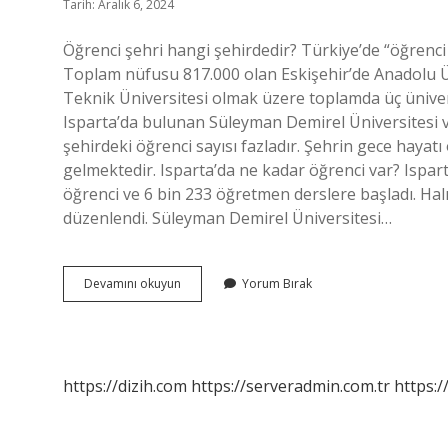
Tarih: Aralık 6, 2024
Öğrenci şehri hangi şehirdedir? Türkiye’de “öğrenci ş
Toplam nüfusu 817.000 olan Eskişehir’de Anadolu Ün
Teknik Üniversitesi olmak üzere toplamda üç ünive
Isparta’da bulunan Süleyman Demirel Üniversitesi v
şehirdeki öğrenci sayısı fazladır. Şehrin gece hayatı
gelmektedir. Isparta’da ne kadar öğrenci var? Ispart
öğrenci ve 6 bin 233 öğretmen derslere başladı. Halı
düzenlendi. Süleyman Demirel Üniversitesi…
Isparta
Devamını okuyun
Yorum Bırak
Öğrenci
Şehri
Mi
https://dizih.com
https://serveradmin.com.tr
https:/