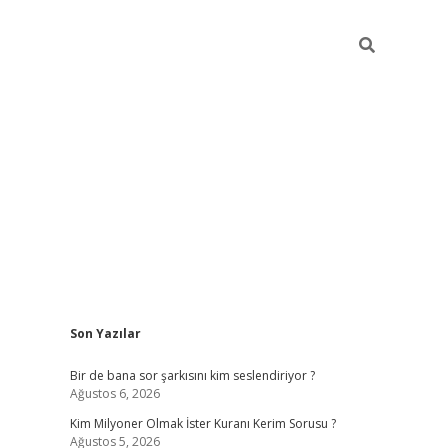
Sidebar
Son Yazılar
https://hiltonbet-giris.com/
betexper
Bir de bana sor şarkısını kim seslendiriyor ?
Ağustos 6, 2026
Kim Milyoner Olmak İster Kuranı Kerim Sorusu ?
Ağustos 5, 2026