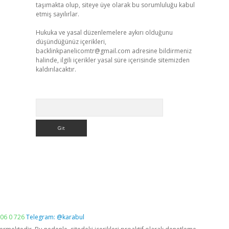
taşımakta olup, siteye üye olarak bu sorumluluğu kabul
etmiş sayılırlar.
Hukuka ve yasal düzenlemelere aykırı olduğunu
düşündüğünüz içerikleri,
backlinkpanelicomtr@gmail.com
adresine bildirmeniz
halinde, ilgili içerikler yasal süre içerisinde sitemizden
kaldırılacaktır.
Arama
06 0 726
Telegram: @karabul