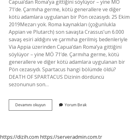
Capua’dan Roma’ya gittiğini söylüyor – yine MÖ
71’de. Çarmıha germe, kötü generallere ve diğer
kötü adamlara uygulanan bir Pön cezasıydı. 25 Ekim
2019Mezarı yok. Roma kaynakları (çoğunlukla
Appian ve Plutarch) son savaşta Crassus’un 6.000
savaş esiri aldığını ve çarmıha gerilmiş bedenleriyle
Via Appia üzerinden Capua’dan Roma’ya gittiğini
söylüyor – yine MÖ 71’de. Çarmıha germe, kötü
generallere ve diğer kötü adamlara uygulanan bir
Pön cezasıydı. Spartacus hangi bölümde öldü?
DEATH OF SPARTACUS Dizinin dördüncü
sezonunun son…
Spartacus
Devamını okuyun
Yorum Bırak
Nerede
Öldü
https://dizih.com
https://serveradmin.com.tr