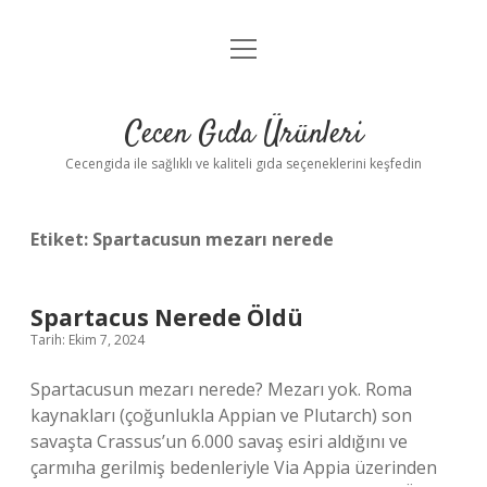
menüyü
Anasayfa
aç
Gizlilik Politikası
Cecen Gıda Ürünleri
Yasal Uyarı
Cecengida ile sağlıklı ve kaliteli gıda seçeneklerini keşfedin
Etiket:
Spartacusun mezarı nerede
Spartacus Nerede Öldü
Tarih: Ekim 7, 2024
Spartacusun mezarı nerede? Mezarı yok. Roma
kaynakları (çoğunlukla Appian ve Plutarch) son
savaşta Crassus’un 6.000 savaş esiri aldığını ve
çarmıha gerilmiş bedenleriyle Via Appia üzerinden