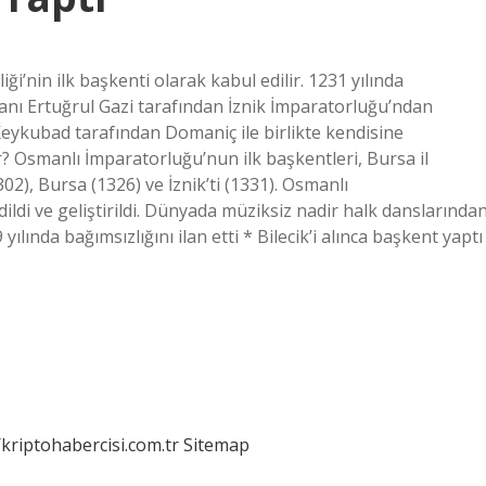
i’nin ilk başkenti olarak kabul edilir. 1231 yılında
nı Ertuğrul Gazi tarafından İznik İmparatorluğu’ndan
Keykubad tarafından Domaniç ile birlikte kendisine
ir? Osmanlı İmparatorluğu’nun ilk başkentleri, Bursa il
302), Bursa (1326) ve İznik’ti (1331). Osmanlı
dildi ve geliştirildi. Dünyada müziksiz nadir halk danslarında
yılında bağımsızlığını ilan etti * Bilecik’i alınca başkent yaptı
/kriptohabercisi.com.tr
Sitemap