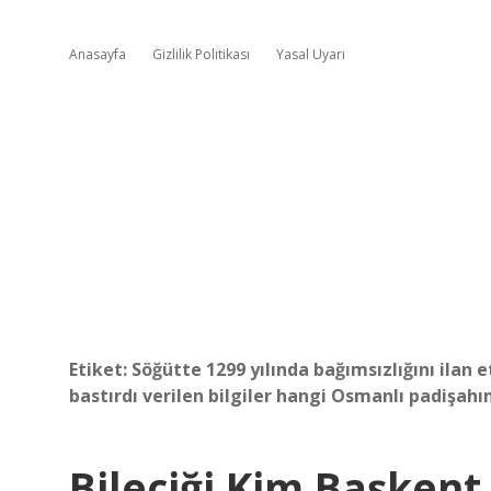
Anasayfa
Gizlilik Politikası
Yasal Uyarı
Etiket:
Söğütte 1299 yılında bağımsızlığını ilan e
bastırdı verilen bilgiler hangi Osmanlı padişahın
Bileciği Kim Başkent