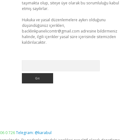
taşımakta olup, siteye üye olarak bu sorumluluğu kabul
etmiş sayılırlar.
Hukuka ve yasal düzenlemelere aykırı olduğunu
düşündüğünüz içerikleri,
backlinkpanelicomtr@gmail.com
adresine bildirmeniz
halinde, ilgili içerikler yasal süre içerisinde sitemizden
kaldırılacaktır.
Arama
06 0 726
Telegram: @karabul