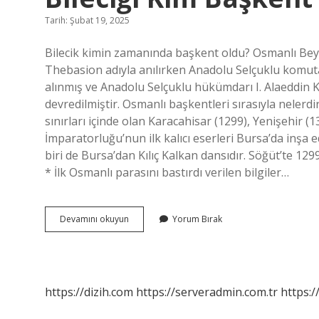
Tarih: Şubat 19, 2025
Bilecik kimin zamanında başkent oldu? Osmanlı Beyliğ
Thebasion adıyla anılırken Anadolu Selçuklu komuta
alınmış ve Anadolu Selçuklu hükümdarı I. Alaeddin 
devredilmiştir. Osmanlı başkentleri sırasıyla nelerd
sınırları içinde olan Karacahisar (1299), Yenişehir (1
İmparatorluğu’nun ilk kalıcı eserleri Bursa’da inşa e
biri de Bursa’dan Kılıç Kalkan dansıdır. Söğüt’te 1299 
* İlk Osmanlı parasını bastırdı verilen bilgiler…
Bileciği
Devamını okuyun
Yorum Bırak
Kim
Başkent
Yaptı
https://dizih.com
https://serveradmin.com.tr
https:/