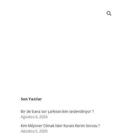
Sidebar
Son Yazılar
https://hiltonbet-giris.com/
betexper
Bir de bana sor şarkısını kim seslendiriyor ?
Ağustos 6, 2026
Kim Milyoner Olmak İster Kuranı Kerim Sorusu ?
Ağustos 5, 2026