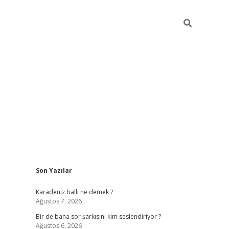
Sidebar
Son Yazılar
https://hiltonbet-giris.com/
betexper
Karadeniz balli ne demek ?
Ağustos 7, 2026
Bir de bana sor şarkısını kim seslendiriyor ?
Ağustos 6, 2026