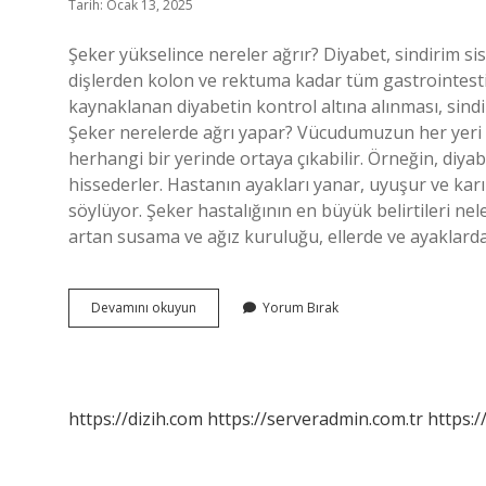
Tarih: Ocak 13, 2025
Şeker yükselince nereler ağrır? Diyabet, sindirim s
dişlerden kolon ve rektuma kadar tüm gastrointesti
kaynaklanan diyabetin kontrol altına alınması, sind
Şeker nerelerde ağrı yapar? Vücudumuzun her yeri 
herhangi bir yerinde ortaya çıkabilir. Örneğin, diyab
hissederler. Hastanın ayakları yanar, uyuşur ve karınc
söylüyor. Şeker hastalığının en büyük belirtileri nele
artan susama ve ağız kuruluğu, ellerde ve ayaklar
Şeker
Devamını okuyun
Yorum Bırak
Hastalarının
Neresi
Ağrır
https://dizih.com
https://serveradmin.com.tr
https:/