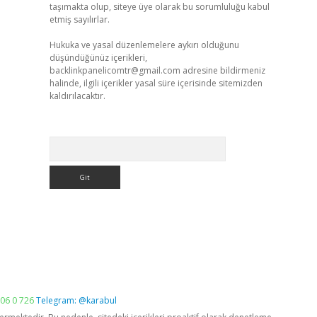
taşımakta olup, siteye üye olarak bu sorumluluğu kabul
etmiş sayılırlar.
Hukuka ve yasal düzenlemelere aykırı olduğunu
düşündüğünüz içerikleri,
backlinkpanelicomtr@gmail.com
adresine bildirmeniz
halinde, ilgili içerikler yasal süre içerisinde sitemizden
kaldırılacaktır.
Arama
06 0 726
Telegram: @karabul