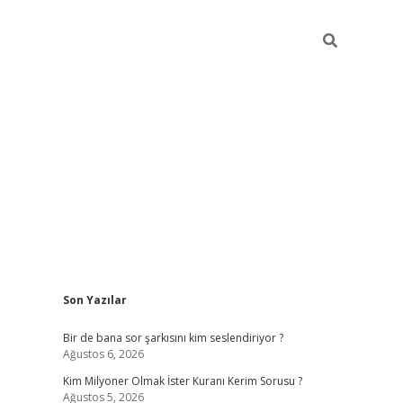
Sidebar
Son Yazılar
https://hiltonbet-giris.com/
betexpe
Bir de bana sor şarkısını kim seslendiriyor ?
Ağustos 6, 2026
Kim Milyoner Olmak İster Kuranı Kerim Sorusu ?
Ağustos 5, 2026