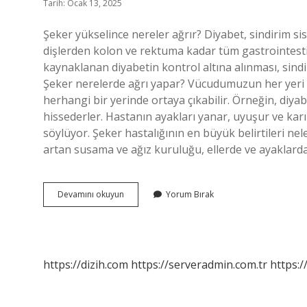
Tarih: Ocak 13, 2025
Şeker yükselince nereler ağrır? Diyabet, sindirim s
dişlerden kolon ve rektuma kadar tüm gastrointesti
kaynaklanan diyabetin kontrol altına alınması, sind
Şeker nerelerde ağrı yapar? Vücudumuzun her yeri 
herhangi bir yerinde ortaya çıkabilir. Örneğin, diyab
hissederler. Hastanın ayakları yanar, uyuşur ve karınc
söylüyor. Şeker hastalığının en büyük belirtileri nele
artan susama ve ağız kuruluğu, ellerde ve ayaklar
Şeker
Devamını okuyun
Yorum Bırak
Hastalarının
Neresi
Ağrır
https://dizih.com
https://serveradmin.com.tr
https:/