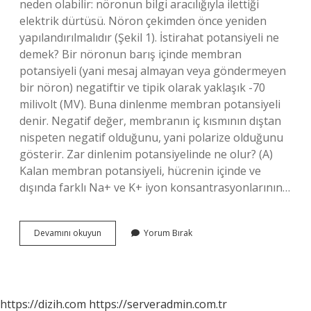
neden olabilir: nöronun bilgi aracılığıyla ilettiği
elektrik dürtüsü. Nöron çekimden önce yeniden
yapılandırılmalıdır (Şekil 1). İstirahat potansiyeli ne
demek? Bir nöronun barış içinde membran
potansiyeli (yani mesaj almayan veya göndermeyen
bir nöron) negatiftir ve tipik olarak yaklaşık -70
milivolt (MV). Buna dinlenme membran potansiyeli
denir. Negatif değer, membranın iç kısmının dıştan
nispeten negatif olduğunu, yani polarize olduğunu
gösterir. Zar dinlenim potansiyelinde ne olur? (A)
Kalan membran potansiyeli, hücrenin içinde ve
dışında farklı Na+ ve K+ iyon konsantrasyonlarının…
Dinlenme
Devamını okuyun
Yorum Bırak
Potansiyeli
Nedir
https://dizih.com
https://serveradmin.com.tr