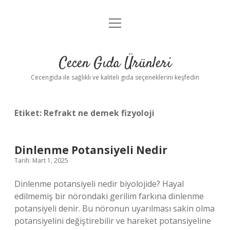
menüyü
Anasayfa
aç
Gizlilik Politikası
Cecen Gıda Ürünleri
Yasal Uyarı
Cecengida ile sağlıklı ve kaliteli gıda seçeneklerini keşfedin
Etiket:
Refrakt ne demek fizyoloji
Dinlenme Potansiyeli Nedir
Tarih: Mart 1, 2025
Dinlenme potansiyeli nedir biyolojide? Hayal
edilmemiş bir nörondaki gerilim farkına dinlenme
potansiyeli denir. Bu nöronun uyarılması sakin olma
potansiyelini değiştirebilir ve hareket potansiyeline