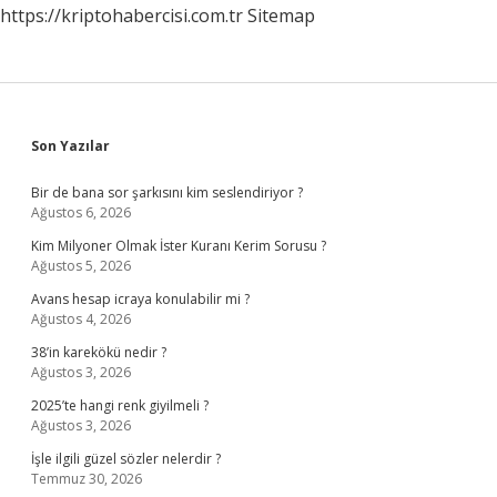
https://kriptohabercisi.com.tr
Sitemap
Sidebar
Son Yazılar
Bir de bana sor şarkısını kim seslendiriyor ?
Ağustos 6, 2026
Kim Milyoner Olmak İster Kuranı Kerim Sorusu ?
Ağustos 5, 2026
Avans hesap icraya konulabilir mi ?
Ağustos 4, 2026
38’in karekökü nedir ?
Ağustos 3, 2026
2025’te hangi renk giyilmeli ?
Ağustos 3, 2026
İşle ilgili güzel sözler nelerdir ?
Temmuz 30, 2026