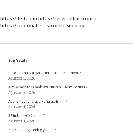
Yardımı
Nasıl
Alınır
https://dizih.com
https://serveradmin.com.tr
https://kriptohabercisi.com.tr
Sitemap
Sidebar
Son Yazılar
Bir de bana sor şarkısını kim seslendiriyor ?
Ağustos 6, 2026
Kim Milyoner Olmak İster Kuranı Kerim Sorusu ?
Ağustos 5, 2026
Avans hesap icraya konulabilir mi ?
Ağustos 4, 2026
38’in karekökü nedir ?
Ağustos 3, 2026
2025’te hangi renk giyilmeli ?