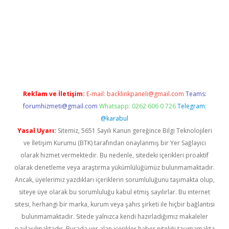
betexper indir
elexbetgiris.org
Reklam ve İletişim:
E-mail:
backlinkpaneli@gmail.com
Teams:
forumhizmeti@gmail.com
Whatsapp: 0262 606 0 726
Telegram:
@karabul
Yasal Uyarı:
Sitemiz, 5651 Sayılı Kanun gereğince Bilgi Teknolojileri
ve İletişim Kurumu (BTK) tarafından onaylanmış bir Yer Sağlayıcı
olarak hizmet vermektedir. Bu nedenle, sitedeki içerikleri proaktif
olarak denetleme veya araştırma yükümlülüğümüz bulunmamaktadır.
Ancak, üyelerimiz yazdıkları içeriklerin sorumluluğunu taşımakta olup,
siteye üye olarak bu sorumluluğu kabul etmiş sayılırlar. Bu internet
sitesi, herhangi bir marka, kurum veya şahıs şirketi ile hiçbir bağlantısı
bulunmamaktadır. Sitede yalnızca kendi hazırladığımız makaleler
paylaşılmaktadır. Burada yer alan içerikler haber niteliği taşımamakta