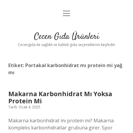
menüyü
Anasayfa
aç
Gizlilik Politikası
Cecen Gıda Ürünleri
Yasal Uyarı
Cecengida ile sağlıklı ve kaliteli gıda seçeneklerini keşfedin
Etiket:
Portakal karbonhidrat mı protein mi yağ
mı
Makarna Karbonhidrat Mı Yoksa
Protein Mi
Tarih: Ocak 4, 2025
Makarna karbonhidrat mı protein mi? Makarna
kompleks karbonhidratlar grubuna girer. Spor