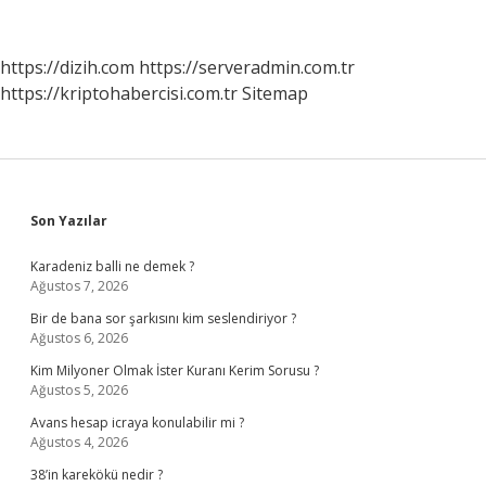
Yoksa
Protein
Mi
https://dizih.com
https://serveradmin.com.tr
https://kriptohabercisi.com.tr
Sitemap
Sidebar
Son Yazılar
Karadeniz balli ne demek ?
Ağustos 7, 2026
Bir de bana sor şarkısını kim seslendiriyor ?
Ağustos 6, 2026
Kim Milyoner Olmak İster Kuranı Kerim Sorusu ?
Ağustos 5, 2026
Avans hesap icraya konulabilir mi ?
Ağustos 4, 2026
38’in karekökü nedir ?