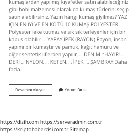
kumaşlardan yapılmış kıyafetler satın alabileceğiniz
gibi hobi malzemesi olarak da kumaş türlerini seçip
satın alabilirsiniz. Yazın hangi kumaş giyilmez? YAZ
İÇİN EN İYİ VE EN KÖTÜ 10 KUMAŞ POLYESTER.
Polyester leke tutmaz ve sık sık terleyenler için bir
kabus olabilir. … YAPAY İPEK (RAYON) Rayon, insan
yapımı bir kumaştır ve pamuk, kağıt hamuru ve
diğer sentetik liflerden yapılır. … DENİM. “HAYIR! …
DERİ … NYLON. … KETEN. … İPEK. … ŞAMBRAY.Daha
fazla…
Yaz
Devamını okuyun
Yorum Bırak
Ayında
Hangi
Kumaş
Kullanılır
https://dizih.com
https://serveradmin.com.tr
https://kriptohabercisi.com.tr
Sitemap