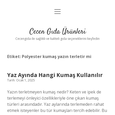
menüyü
Anasayfa
aç
Gizlilik Politikası
Cecen Gıda Ürünleri
Yasal Uyarı
Cecengida ile sağlıklı ve kaliteli gıda seçeneklerini keşfedin
Etiket:
Polyester kumaş yazın terletir mi
Yaz Ayında Hangi Kumaş Kullanılır
Tarih: Ocak 1, 2025
Yazın terletmeyen kumaş nedir? Keten ve ipek de
terlemeyi önleyici özellikleriyle öne çıkan kumaş
türleri arasındadır. Yaz aylarında terlemeden rahat
etmek isteyenler bu tür kumaşları tercih edebilir. Bu