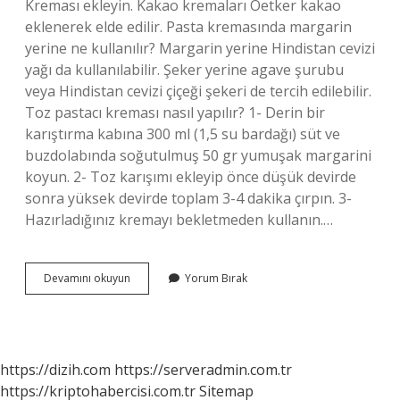
Kreması ekleyin. Kakao kremaları Oetker kakao
eklenerek elde edilir. Pasta kremasında margarin
yerine ne kullanılır? Margarin yerine Hindistan cevizi
yağı da kullanılabilir. Şeker yerine agave şurubu
veya Hindistan cevizi çiçeği şekeri de tercih edilebilir.
Toz pastacı kreması nasıl yapılır? 1- Derin bir
karıştırma kabına 300 ml (1,5 su bardağı) süt ve
buzdolabında soğutulmuş 50 gr yumuşak margarini
koyun. 2- Toz karışımı ekleyip önce düşük devirde
sonra yüksek devirde toplam 3-4 dakika çırpın. 3-
Hazırladığınız kremayı bekletmeden kullanın.…
Pastacı
Devamını okuyun
Yorum Bırak
Kremasına
Kabartma
Tozu
Konur
Mu
https://dizih.com
https://serveradmin.com.tr
https://kriptohabercisi.com.tr
Sitemap