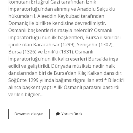
komutanı Ertuğrul Gazi tarafından İznik
İmparatorluğu’ndan alınmış ve Anadolu Selçuklu
hükümdarı I. Alaeddin Keykubad tarafından
Domaniç ile birlikte kendisine devredilmiştir.
Osmanlı başkentleri sırasıyla nelerdir? Osmanlı
İmparatorluğu’nun ilk başkentleri, Bursa il sınırları
içinde olan Karacahisar (1299), Yenişehir (1302),
Bursa (1326) ve İznik’ti (1331). Osmanlı
İmparatorluğu’nun ilk kalıcı eserleri Bursa’da inşa
edildi ve geliştirildi. Dünyada müziksiz nadir halk
danslarından biri de Bursa’dan Kılıç Kalkan dansıdır.
Söğüt’te 1299 yılında bağımsızlığını ilan etti * Bilecik’i
alınca başkent yaptı * İlk Osmanlı parasını bastırdı
verilen bilgiler…
Bileciği
Devamını okuyun
Yorum Bırak
Kim
Başkent
Yaptı