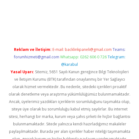
etexper indir
elexbetgiris.org
Reklam ve İletişim:
E-mail:
backlinkpaneli@gmail.com
Teams:
forumhizmeti@gmail.com
Whatsapp: 0262 606 0 726
Telegram:
@karabul
Yasal Uyarı:
Sitemiz, 5651 Sayılı Kanun gereğince Bilgi Teknolojileri
ve İletişim Kurumu (BTK) tarafından onaylanmış bir Yer Sağlayıcı
olarak hizmet vermektedir. Bu nedenle, sitedeki içerikleri proaktif
olarak denetleme veya araştırma yükümlülüğümüz bulunmamaktadır.
Ancak, üyelerimiz yazdıkları içeriklerin sorumluluğunu taşımakta olup,
siteye üye olarak bu sorumluluğu kabul etmiş sayılırlar. Bu internet
sitesi, herhangi bir marka, kurum veya şahıs şirketi ile hiçbir bağlantısı
bulunmamaktadır. Sitede yalnızca kendi hazırladığımız makaleler
paylaşılmaktadır. Burada yer alan içerikler haber niteliği taşımamakta
olup, gerçek kurum ve kişiler hakkında paylaşım yapılmamaktadır.