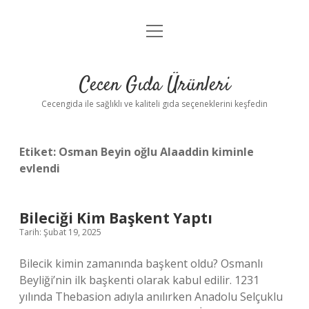
menüyü
Anasayfa
aç
Gizlilik Politikası
Cecen Gıda Ürünleri
Yasal Uyarı
Cecengida ile sağlıklı ve kaliteli gıda seçeneklerini keşfedin
Etiket:
Osman Beyin oğlu Alaaddin kiminle
evlendi
Bileciği Kim Başkent Yaptı
Tarih: Şubat 19, 2025
Bilecik kimin zamanında başkent oldu? Osmanlı
Beyliği’nin ilk başkenti olarak kabul edilir. 1231
yılında Thebasion adıyla anılırken Anadolu Selçuklu