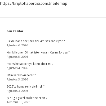
https://kriptohabercisi.com.tr
Sitemap
Sidebar
Son Yazılar
Bir de bana sor şarkısını kim seslendiriyor ?
Ağustos 6, 2026
Kim Milyoner Olmak İster Kuranı Kerim Sorusu ?
Ağustos 5, 2026
Avans hesap icraya konulabilir mi ?
Ağustos 4, 2026
38’in karekökü nedir ?
Ağustos 3, 2026
2025’te hangi renk giyilmeli ?
Ağustos 3, 2026
İşle ilgili güzel sözler nelerdir ?
Temmuz 30, 2026