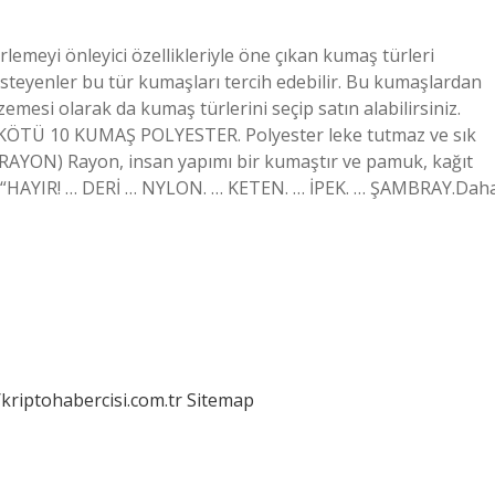
lemeyi önleyici özellikleriyle öne çıkan kumaş türleri
steyenler bu tür kumaşları tercih edebilir. Bu kumaşlardan
zemesi olarak da kumaş türlerini seçip satın alabilirsiniz.
N KÖTÜ 10 KUMAŞ POLYESTER. Polyester leke tutmaz ve sık
K (RAYON) Rayon, insan yapımı bir kumaştır ve pamuk, kağıt
İM. “HAYIR! … DERİ … NYLON. … KETEN. … İPEK. … ŞAMBRAY.Dah
/kriptohabercisi.com.tr
Sitemap