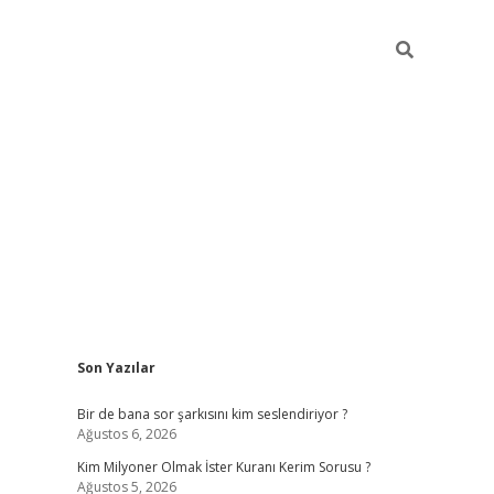
Sidebar
Son Yazılar
https://hiltonbet-giris.com/
betexpe
Bir de bana sor şarkısını kim seslendiriyor ?
Ağustos 6, 2026
Kim Milyoner Olmak İster Kuranı Kerim Sorusu ?
Ağustos 5, 2026