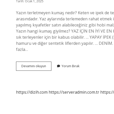
Tarih: Ocak 1, 2025
Yazın terletmeyen kumaş nedir? Keten ve ipek de ter
arasındadır. Yaz aylarında terlemeden rahat etmek i
yapılmış kıyafetler satın alabileceğiniz gibi hobi mal
Yazın hangi kumaş giyilmez? YAZ İÇİN EN İYİ VE E
sık terleyenler için bir kabus olabilir. … YAPAY İPE
hamuru ve diğer sentetik liflerden yapılır. … DEN
fazla…
Yaz
Devamını okuyun
Yorum Bırak
Ayında
Hangi
Kumaş
Kullanılır
https://dizih.com
https://serveradmin.com.tr
https:/